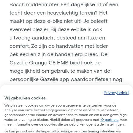
Bosch middenmoter. Een dagelijkse rit of een
tocht door een heuvelachtig terrein? Het
maakt op deze e-bike niet uit! Je beleeft
evenveel plezier. Bij deze e-bike is ook
uitvoerig aandacht besteed aan luxe en
comfort. Zo zijn de handvatten met leder
bekleed en zijn de banden erg breed. De
Gazelle Orange C8 HMB biedt ook de
mogelijkheid om gebruik te maken van de
persoonlijke Gazelle app waardoor fietsen nog
leuker wordt! Tot slot beschikt ook deze e-bike
Privacybeleid
van Gazelle over een gps-signaal en anti-
Wij gebruiken cookies
diefstalsysteem en kan een gestolen fiets
We plaatsen cookies om uw persoonsgegevens te verwerken voor de
analyse van onze bezoekersgegevens, om onze website te verbeteren,
makkelijker worden teruggevonden.
gepersonaliseerde inhoud en advertenties te tonen en om u een geweldige
website-ervaring te bieden. Hierbij delen wij gegevens met
10 partners
. Voor
meer informatie over de cookies die we gebruiken opent u de instellingen.
#1 Gazelle: Grenoble C8 HMB
Je kan je cookie-instellingen altijd
wijzigen en toesteming intrekken
via