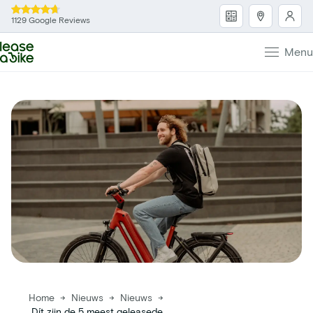
1129 Google Reviews
Menu
Home
→
Nieuws
→
Nieuws
→
Dít zijn de 5 meest geleasede fietsen