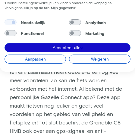
'Cookie instellingen' welke je kan vinden onderaan de webpagina.
Het is eigenlijk geen toeval meer dat zowel
Vervolgens klik je op de tab ‘Mijn gegevens'.
nummer 1 als 2 fietsen van Gazelle zijn. De
Gazelle Grenoble C8 HMB wordt gezien als
Noodzakelijk
Analytisch
een alleskunner. Deze e-bike van Gazelle is
Functioneel
Marketing
ideaal voor zowel het dagelijkse tochtje naar
de supermarkt als de lange afstanden. De
Accepteer alles
middenmoter kent een moeiteloze
Aanpassen
Weigeren
ondersteuning op zowel vlak als heuvelachtig
terrein. Daarnaast heeft deze e-bike nog veel
meer voordelen. Zo kan de fiets worden
verbonden met het internet. Al bekend met de
persoonlijke Gazelle Connect app? Deze app
maakt fietsen nog leuker en geeft veel
voordelen op het gebied van veiligheid en
fietsplezier! Tot slot beschikt de Grenoble C8
HMB ook over een gps-signaal en anti-