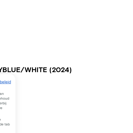
KYBLUE/WHITE
(2024)
beleid
van
inhoud
rbij
we
e
 de tab