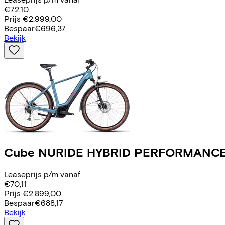
€72,10
Prijs
€2.999,00
Bespaar
€696,37
Bekijk
Cube
NURIDE HYBRID PERFORMANCE
Leaseprijs p/m vanaf
€70,11
Prijs
€2.899,00
Bespaar
€688,17
Bekijk