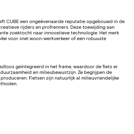
 heeft CUBE een ongeëvenaarde reputatie opgebouwd in de
ecreatieve rijders en profrenners. Deze toewijding aan
ante zoektocht naar innovatieve technologie. Het merk
e-bike voor snel woon-werkverkeer of een robuuste
adloos geïntegreerd in het frame, waardoor de fiets er
 duurzaamheid en milieubewustzijn. Ze begrijpen de
duceren. Fietsen zijn natuurlijk al milieuvriendelijke
ethoden.