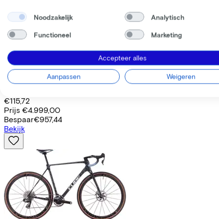
Noodzakelijk
Analytisch
Functioneel
Marketing
Accepteer alles
Cube
KATHMANDU HYBRID COMFORT
Aanpassen
Weigeren
Leaseprijs p/m vanaf
€115,72
Prijs
€4.999,00
Bespaar
€957,44
Bekijk