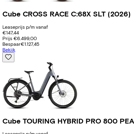
Cube
CROSS RACE C:68X SLT
(2026)
Leaseprijs p/m vanaf
€147,44
Prijs
€6.499,00
Bespaar
€1.127,45
Bekijk
Cube
TOURING HYBRID PRO 800 PE
Leaseprijs p/m vanaf