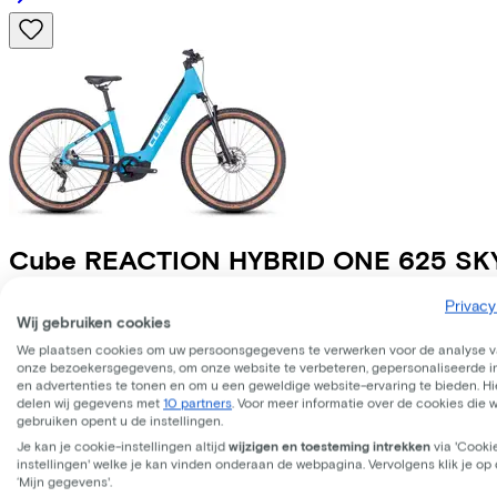
Cube
REACTION HYBRID ONE 625 S
Privacy
Leaseprijs p/m vanaf
Wij gebruiken cookies
€70,11
Prijs
€2.899,00
We plaatsen cookies om uw persoonsgegevens te verwerken voor de analyse 
onze bezoekersgegevens, om onze website te verbeteren, gepersonaliseerde 
Bespaar
€688,17
en advertenties te tonen en om u een geweldige website-ervaring te bieden. Hie
Bekijk
delen wij gegevens met
10 partners
. Voor meer informatie over de cookies die 
gebruiken opent u de instellingen.
Je kan je cookie-instellingen altijd
wijzigen en toesteming intrekken
via 'Cooki
instellingen' welke je kan vinden onderaan de webpagina. Vervolgens klik je op
‘Mijn gegevens'.