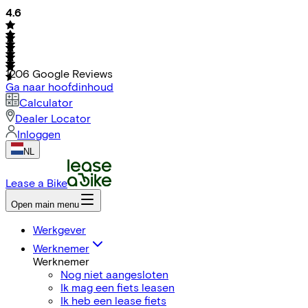
4.6
1206
Google Reviews
Ga naar hoofdinhoud
Calculator
Dealer Locator
Inloggen
NL
Lease a Bike
Open main menu
Werkgever
Werknemer
Werknemer
Nog niet aangesloten
Ik mag een fiets leasen
Ik heb een lease fiets