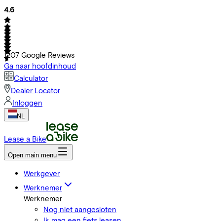
4.6
1207
Google Reviews
Ga naar hoofdinhoud
Calculator
Dealer Locator
Inloggen
NL
Lease a Bike
Open main menu
Werkgever
Werknemer
Werknemer
Nog niet aangesloten
Ik mag een fiets leasen