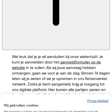
Wat leuk dat je je wil aansluiten bij onze wielerclub! Je
kunt je aanmelden door het
aanmeldformulier op de
website
in te vullen. Als wij jouw aanvraag hebben
ontvangen, gaan we voor je aan de slag. Binnen 14 dagen
laten wij je weten of we je opnemen in ons fietsenwinkel
netwerk. Zodra je bent aangemeld, krijg je toegang tot
ons digitale platform. Hier komen alle partijen samen en
kan alles gemakkelijk (vaak met één druk op de knop)
worden geregeld. We rekenen geen aanmeld- of
Privacybeleid
Wij gebruiken cookies
abonnementskosten.
We plaatsen cookies om uw persoonsgegevens te verwerken voor de