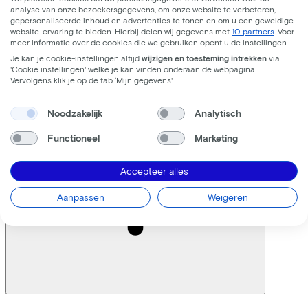
Hopelijk spreken we elkaar binnenkort!
analyse van onze bezoekersgegevens, om onze website te verbeteren,
gepersonaliseerde inhoud en advertenties te tonen en om u een geweldige
website-ervaring te bieden. Hierbij delen wij gegevens met
10 partners
. Voor
Hoe zijn acquisitie en sales geregeld vanuit de fietsenwinkels?
meer informatie over de cookies die we gebruiken opent u de instellingen.
Je kan je cookie-instellingen altijd
wijzigen en toesteming intrekken
via
'Cookie instellingen' welke je kan vinden onderaan de webpagina.
Vervolgens klik je op de tab ‘Mijn gegevens'.
Noodzakelijk
Analytisch
Functioneel
Marketing
Accepteer alles
Aanpassen
Weigeren