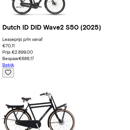
Dutch ID
DID Wave2 S50
(2025)
Leaseprijs p/m vanaf
€70,11
Prijs
€2.899,00
Bespaar
€688,17
Bekijk