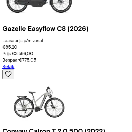
Gazelle
Easyflow C8
(2026)
Leaseprijs p/m vanaf
€85,20
Prijs
€3.599,00
Bespaar
€775,05
Bekijk
Conway
Cairon T 2.0 500
(2022)