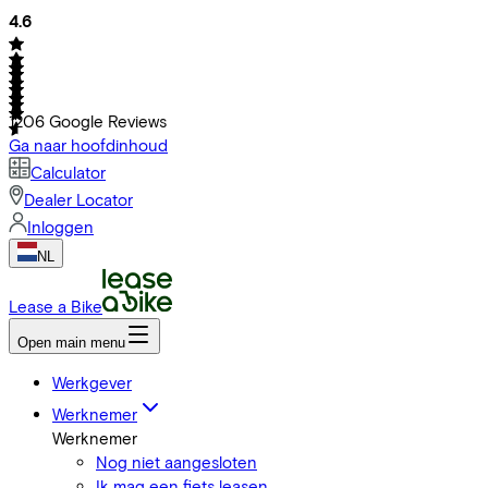
4.6
1206
Google Reviews
Ga naar hoofdinhoud
Calculator
Dealer Locator
Inloggen
NL
Lease a Bike
Open main menu
Werkgever
Werknemer
Werknemer
Nog niet aangesloten
Ik mag een fiets leasen