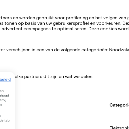
tners en worden gebruikt voor profilering en het volgen van
s tonen op basis van uw gebruikersprofiel en voorkeuren. D
 advertentiecampagnes te optimaliseren. Deze cookies worde
ater verschijnen in een van de volgende categorieën: Noodzakel
ezen welke partners dit zijn en wat we delen:
beleid
van
inhoud
rbij
Categor
we
e
 de tab
Elektroni