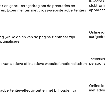
IP-adres 
elektroni
k en gebruikersgedrag om de prestaties en
apparaat
eren. Experimenten met cross-website advertenties
Online id
surfgedra
g (welke delen van de pagina zichtbaar zijn
ptimaliseren.
Technisc
persoons
 van actieve of inactieve websitefunctionaliteiten
Online id
met adver
dvertentie-effectiviteit en het bijhouden van