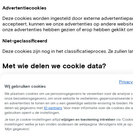
Advertentiecookies
Deze cookies worden ingesteld door externe advertentiepar
accepteert, kunnen we onze advertenties op andere website
onze advertenties hebben gezien of erop hebben geklikt om
Niet-geclassificeerd
Deze cookies zijn nog in het classificatieproces. Ze zullen l
Met wie delen we cookie data?
Wij delen een aantal cookies met onze partners. Hier kan je l
Privacy
Wij gebruiken cookies
We plaatsen cookies om uw persoonsgegevens te verwerken voor de analyse 
onze bezoekersgegevens, om onze website te verbeteren, gepersonaliseerde 
en advertenties te tonen en om u een geweldige website-ervaring te bieden. Hie
Partner
Verwerkingsdoel
delen wij gegevens met
10 partners
. Voor meer informatie over de cookies die 
gebruiken opent u de instellingen.
Je kan je cookie-instellingen altijd
wijzigen en toesteming intrekken
via 'Cooki
instellingen' welke je kan vinden onderaan de webpagina. Vervolgens klik je op
Noodzakelijk
‘Mijn gegevens'.