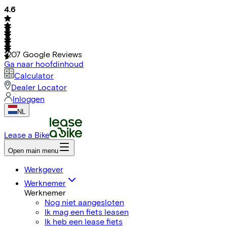
4.6
1207
Google Reviews
Ga naar hoofdinhoud
Calculator
Dealer Locator
Inloggen
NL
Lease a Bike
Open main menu
Werkgever
Werknemer
Werknemer
Nog niet aangesloten
Ik mag een fiets leasen
Ik heb een lease fiets