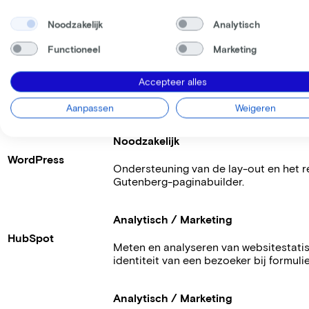
Cloudflare
Bot Management ondersteuning en webs
basis van bot-criteria en netwerkstabili
Noodzakelijk
Analytisch
Functioneel
Marketing
Noodzakelijk
Usercentrics A/S
Accepteer alles
Het registreren en opslaan van de co
(Cookie First)
aangetoond dat er rechtsgeldige toes
Aanpassen
Weigeren
Noodzakelijk
WordPress
Ondersteuning van de lay-out en het 
Gutenberg-paginabuilder.
Analytisch / Marketing
HubSpot
Meten en analyseren van websitestatis
identiteit van een bezoeker bij formul
Analytisch / Marketing