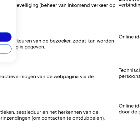
verbindi
ite-beveiliging (beheer van inkomend verkeer op
teit).
Online id
okievoorkeuren van de bezoeker, zodat kan worden
temming is gegeven.
Technisch
persoons
reactievermogen van de webpagina via de
Online id
door de 
tieken, sessieduur en het herkennen van de
ierinzendingen (om contacten te ontdubbelen).