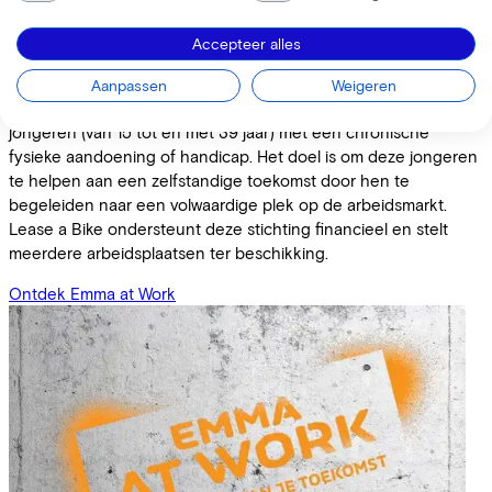
Onze partners
Accepteer alles
Emma at Work
Aanpassen
Weigeren
Emma at Work is een bemiddelingsbureau dat zich inzet voor
jongeren (van 15 tot en met 39 jaar) met een chronische
fysieke aandoening of handicap. Het doel is om deze jongeren
te helpen aan een zelfstandige toekomst door hen te
begeleiden naar een volwaardige plek op de arbeidsmarkt.
Lease a Bike ondersteunt deze stichting financieel en stelt
meerdere arbeidsplaatsen ter beschikking.
Ontdek Emma at Work