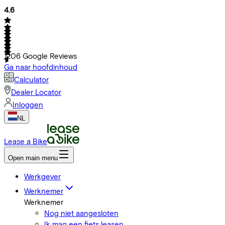
4.6
1206
Google Reviews
Ga naar hoofdinhoud
Calculator
Dealer Locator
Inloggen
NL
Lease a Bike
Open main menu
Werkgever
Werknemer
Werknemer
Nog niet aangesloten
Ik mag een fiets leasen