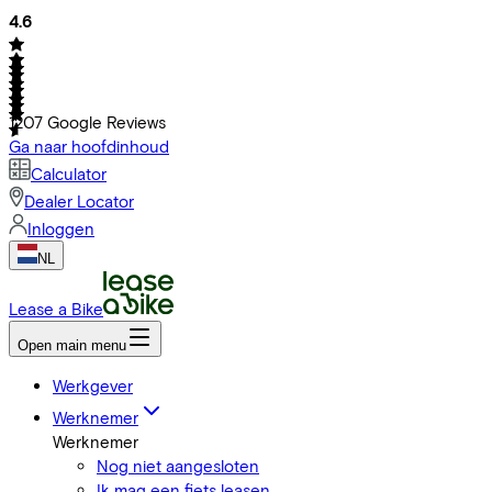
4.6
1207
Google Reviews
Ga naar hoofdinhoud
Calculator
Dealer Locator
Inloggen
NL
Lease a Bike
Open main menu
Werkgever
Werknemer
Werknemer
Nog niet aangesloten
Ik mag een fiets leasen