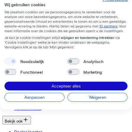
MVO
Wij gebruiken cookies
FAQ
We plaatsen cookies om uw persoonsgegevens te verwerken voor de
Security & Privacy
analyse van onze bezoekersgegevens, om onze website te verbeteren,
gepersonaliseerde inhoud en advertenties te tonen en om u een geweldige
website-ervaring te bieden. Hierbij delen wij gegevens met
10 partners
. Voor
Trotse partner van
meer informatie over de cookies die we gebruiken opent u de instellingen.
Je kan je cookie-instellingen altijd
wijzigen en toesteming intrekken
via
'Cookie instellingen' welke je kan vinden onderaan de webpagina.
Vervolgens klik je op de tab ‘Mijn gegevens'.
Noodzakelijk
Analytisch
Functioneel
Marketing
Ik ben een
Accepteer alles
Werkgever
Zelfstandige
Aanpassen
Weigeren
Werknemer
Fietsenwinkel
Bekijk ook
Dealer locator