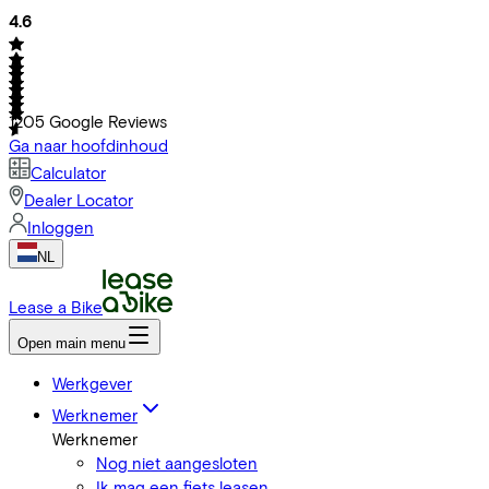
4.6
1205
Google Reviews
Ga naar hoofdinhoud
Calculator
Dealer Locator
Inloggen
NL
Lease a Bike
Open main menu
Werkgever
Werknemer
Werknemer
Nog niet aangesloten
Ik mag een fiets leasen