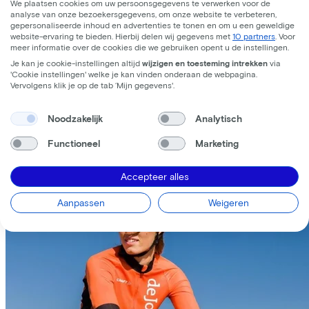
We plaatsen cookies om uw persoonsgegevens te verwerken voor de
analyse van onze bezoekersgegevens, om onze website te verbeteren,
gepersonaliseerde inhoud en advertenties te tonen en om u een geweldige
website-ervaring te bieden. Hierbij delen wij gegevens met
10 partners
. Voor
meer informatie over de cookies die we gebruiken opent u de instellingen.
Je kan je cookie-instellingen altijd
wijzigen en toesteming intrekken
via
'Cookie instellingen' welke je kan vinden onderaan de webpagina.
Vervolgens klik je op de tab ‘Mijn gegevens'.
Noodzakelijk
Analytisch
Unieke verhalen van onze fietsers
Functioneel
Marketing
Accepteer alles
Aanpassen
Weigeren