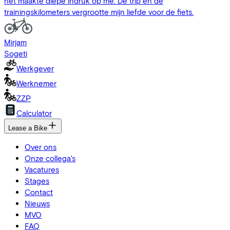
het maakte diepe indruk op me. De trip en de
trainingskilometers vergrootte mijn liefde voor de fiets.
Mirjam
Sogeti
Werkgever
Werknemer
ZZP
Calculator
Lease a Bike
Over ons
Onze collega's
Vacatures
Stages
Contact
Nieuws
MVO
FAQ