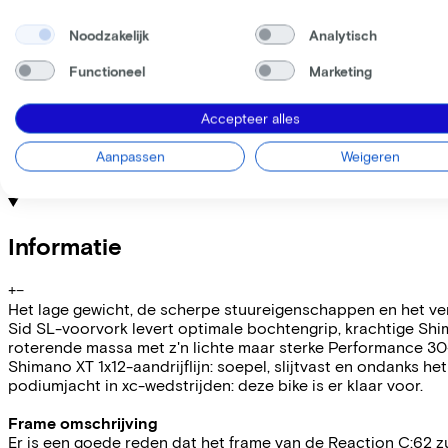
WERKNEMER
ZELFSTANDIGE
Noodzakelijk
Analytisch
Deze fiets lease je via je werkgever. Bereken de leaseprijs 
Bruto maandsalaris
€
Functioneel
Marketing
Mijn werkgever betaalt
€
Let op: de vermelde lease- en verkoopprijzen zijn indicatief.
Accepteer alles
Leaseprijs p/m vanaf
€50,95
Aanpassen
Weigeren
Incl. Service & verzekeringspakket
Overnameprijs na 3 jaar:
€399,80
Informatie
+
−
Het lage gewicht, de scherpe stuureigenschappen en het ver
Sid SL-voorvork levert optimale bochtengrip, krachtige Shi
roterende massa met z'n lichte maar sterke Performance 30-
Shimano XT 1x12-aandrijflijn: soepel, slijtvast en ondanks 
podiumjacht in xc-wedstrijden: deze bike is er klaar voor.
Frame omschrijving
Er is een goede reden dat het frame van de Reaction C:62 z