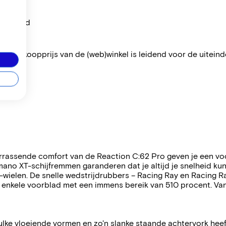
per maand
 De verkoopprijs van de (web)winkel is leidend voor de uiteindel
rassende comfort van de Reaction C:62 Pro geven je een voor
mano XT-schijfremmen garanderen dat je altijd je snelheid k
wielen. De snelle wedstrijdrubbers – Racing Ray en Racing R
het enkele voorblad met een immens bereik van 510 procent. Van
ulke vloeiende vormen en zo'n slanke staande achtervork heef