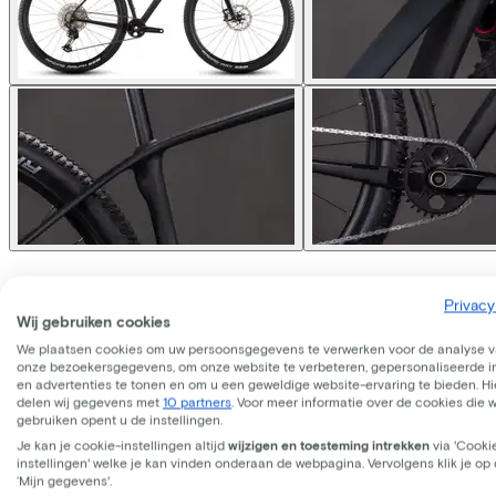
Cube
REACTION C:62 PRO 
Privacy
Wij gebruiken cookies
We plaatsen cookies om uw persoonsgegevens te verwerken voor de analyse 
Prijs
€1.999,00
onze bezoekersgegevens, om onze website te verbeteren, gepersonaliseerde 
Bespaar €582,92 t.o.v. koop.
en advertenties te tonen en om u een geweldige website-ervaring te bieden. Hie
Lees meer over zakelijk leasen.
delen wij gegevens met
10 partners
. Voor meer informatie over de cookies die 
Beschikbare kleuren
gebruiken opent u de instellingen.
Je kan je cookie-instellingen altijd
wijzigen en toesteming intrekken
via 'Cooki
Frame model
instellingen' welke je kan vinden onderaan de webpagina. Vervolgens klik je op
Hoog
‘Mijn gegevens'.