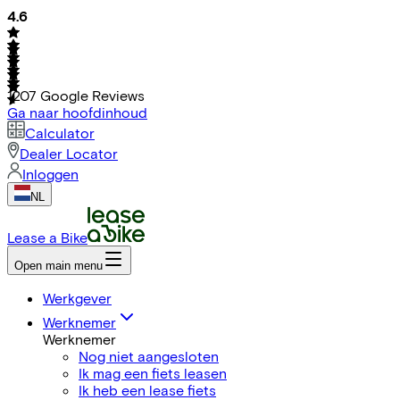
4.6
1207
Google Reviews
Ga naar hoofdinhoud
Calculator
Dealer Locator
Inloggen
NL
Lease a Bike
Open main menu
Werkgever
Werknemer
Werknemer
Nog niet aangesloten
Ik mag een fiets leasen
Ik heb een lease fiets