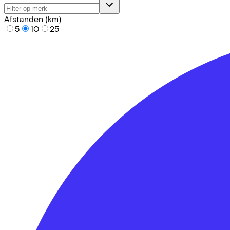
Afstanden (km)
5
10
25