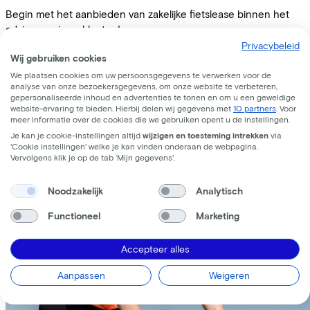
Begin met het aanbieden van zakelijke fietslease binnen het
advies aan jouw klanten!
Privacybeleid
Ik heb interesse om partner te worden
Wij gebruiken cookies
We plaatsen cookies om uw persoonsgegevens te verwerken voor de
Unieke verhalen van onze fietsers
analyse van onze bezoekersgegevens, om onze website te verbeteren,
gepersonaliseerde inhoud en advertenties te tonen en om u een geweldige
website-ervaring te bieden. Hierbij delen wij gegevens met
10 partners
. Voor
meer informatie over de cookies die we gebruiken opent u de instellingen.
Je kan je cookie-instellingen altijd
wijzigen en toesteming intrekken
via
'Cookie instellingen' welke je kan vinden onderaan de webpagina.
Vervolgens klik je op de tab ‘Mijn gegevens'.
Noodzakelijk
Analytisch
Functioneel
Marketing
Accepteer alles
Aanpassen
Weigeren