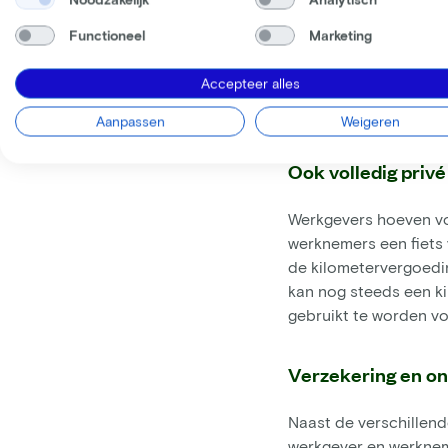
voor een werkgever. 1
Functioneel
Marketing
het fietsen gezonder 
onderneming verbeter
Accepteer alles
acceptabele afstand vi
werkgeversbijdrage?
Aanpassen
Weigeren
Ook volledig privé
Werkgevers hoeven vo
werknemers een fiets
de kilometervergoedin
kan nog steeds een ki
gebruikt te worden vo
Verzekering en o
Naast de verschillend
werkgever en werknem