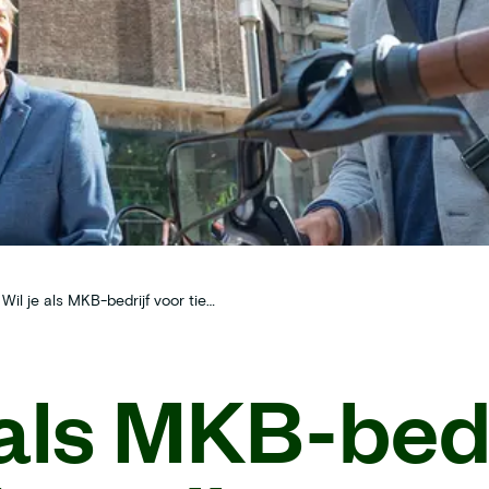
Wil je als MKB-bedrijf voor tientallen werknemers een e-bike via lease regelen? Ontdek hier alle voordelen!
 als MKB-bedr