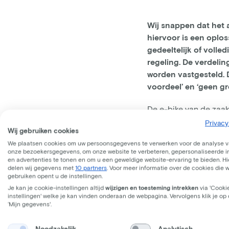
Wij snappen dat het 
hiervoor is een oplo
gedeeltelijk of volle
regeling. De verdeli
worden vastgesteld. D
voordeel’ en ‘geen gr
De e-bike van de zaak
maand kunnen werknem
Privacy
Wij gebruiken cookies
werknemers, zijn er d
We plaatsen cookies om uw persoonsgegevens te verwerken voor de analyse 
Voorheen moest een we
onze bezoekersgegevens, om onze website te verbeteren, gepersonaliseerde 
fiets daadwerkelijk ve
en advertenties te tonen en om u een geweldige website-ervaring te bieden. Hie
delen wij gegevens met
10 partners
. Voor meer informatie over de cookies die 
administratie niet lan
gebruiken opent u de instellingen.
Je kan je cookie-instellingen altijd
wijzigen en toesteming intrekken
via 'Cooki
instellingen' welke je kan vinden onderaan de webpagina. Vervolgens klik je op
Vitaliteit van en
‘Mijn gegevens'.
Het aanbieden van een
Noodzakelijk
Analytisch