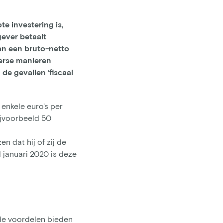
e investering is,
gever betaalt
van een bruto-netto
verse manieren
de gevallen ‘fiscaal
enkele euro's per
jvoorbeeld 50
 dat hij of zij de
1 januari 2020 is deze
nde voordelen bieden