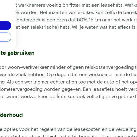
 op de 2 werknemers voelt zich fitter met een leasefiets. We
en vitaler worden. Het inzetten van e-bikes kan zelfs de bere
en. Uit onderzoek is gebleken dat 50% 15 km naar het werk r
ndt met een (elektrische) fiets. Wil je weten wat het effect i
 te gebruiken
or woon-werkverkeer minder of geen reiskostenvergoeding te
 van de zaak hebben. Op dagen dat een werknemer met de leas
g. Als een werknemer echter af en toe met de auto of het op
lometervergoeding worden gegeven. Een leasefiets hoeft verd
or woon-werkverkeer, de fiets kan ook volledig privé gebruik
nderhoud
e opties voor het regelen van de leasekosten en de verdeling
er, is het goed om te weten dat bij bepaalde leaseovereenk