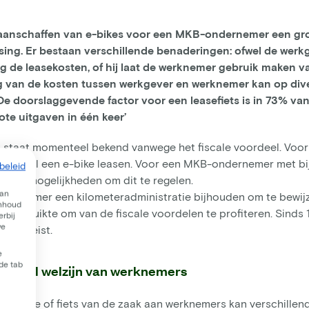
aanschaffen van e-bikes voor een MKB-ondernemer een grot
ssing. Er bestaan verschillende benaderingen: ofwel de werk
dig de leasekosten, of hij laat de werknemer gebruik maken 
ng van de kosten tussen werkgever en werknemer kan op di
e doorslaggevende factor voor een leasefiets is in 73% van 
ote uitgaven in één keer’
 staat momenteel bekend vanwege het fiscale voordeel. Voor 
ers al een e-bike leasen. Voor een MKB-ondernemer met bi
beleid
iverse mogelijkheden om dit te regelen.
van
rknemer een kilometeradministratie bijhouden om te bewijzen
inhoud
el gebruikte om van de fiscale voordelen te profiteren. Sinds 
rbij
we
ger vereist.
e
 de tab
 mentaal welzijn van werknemers
 e-bike of fiets van de zaak aan werknemers kan verschille