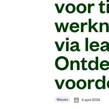
voor t
werkn
via le
Ontdek
voord
Nieuws
4 april 2024