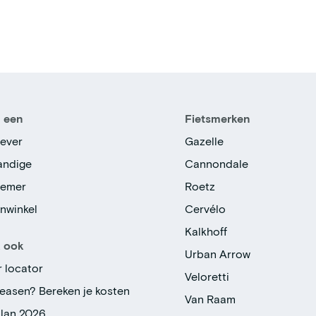
n een
Fietsmerken
ever
Gazelle
tandige
Cannondale
nemer
Roetz
enwinkel
Cervélo
Kalkhoff
k ook
Urban Arrow
r locator
Veloretti
leasen? Bereken je kosten
Van Raam
plan 2026