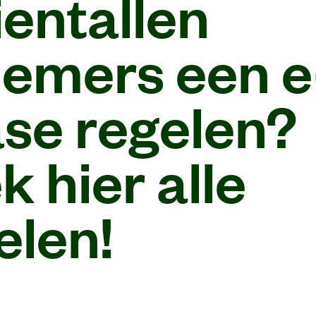
ientallen
emers een e
ase regelen?
 hier alle
elen!