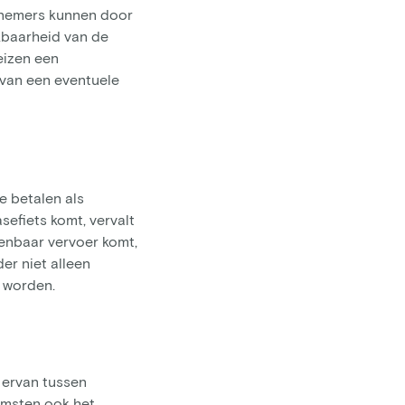
rknemers kunnen door
ikbaarheid van de
eizen een
s van een eventuele
 betalen als
efiets komt, vervalt
enbaar vervoer komt,
er niet alleen
t worden.
 ervan tussen
omsten ook het