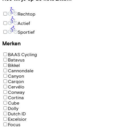
Rechtop
Actief
Sportief
Merken
BAAS Cycling
Batavus
Bikkel
Cannondale
Canyon
Carqon
Cervélo
Conway
Cortina
Cube
Dolly
Dutch ID
Excelsior
Focus