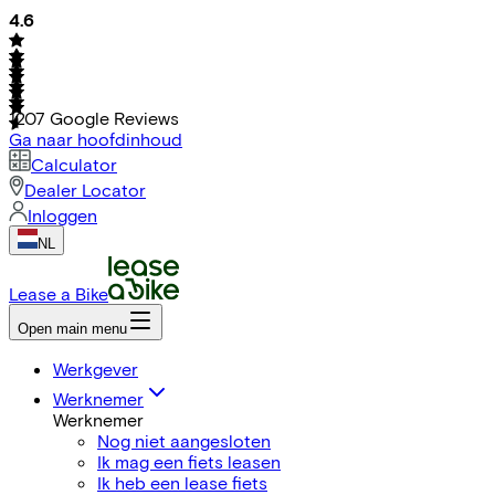
4.6
1207
Google Reviews
Ga naar hoofdinhoud
Calculator
Dealer Locator
Inloggen
NL
Lease a Bike
Open main menu
Werkgever
Werknemer
Werknemer
Nog niet aangesloten
Ik mag een fiets leasen
Ik heb een lease fiets