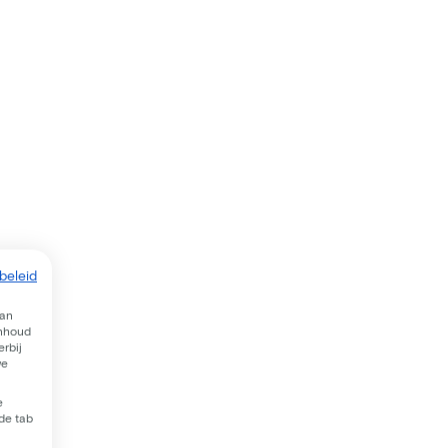
beleid
van
inhoud
rbij
we
e
 de tab