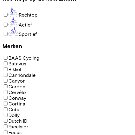
Rechtop
Actief
Sportief
Merken
BAAS Cycling
Batavus
Bikkel
Cannondale
Canyon
Carqon
Cervélo
Conway
Cortina
Cube
Dolly
Dutch ID
Excelsior
Focus