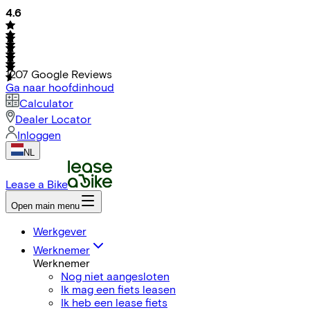
4.6
1207
Google Reviews
Ga naar hoofdinhoud
Calculator
Dealer Locator
Inloggen
NL
Lease a Bike
Open main menu
Werkgever
Werknemer
Werknemer
Nog niet aangesloten
Ik mag een fiets leasen
Ik heb een lease fiets