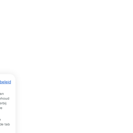
beleid
van
inhoud
rbij
we
e
 de tab