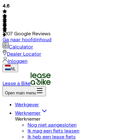
4.6
1207
Google Reviews
Ga naar hoofdinhoud
Calculator
Dealer Locator
Inloggen
NL
Lease a Bike
Open main menu
Werkgever
Werknemer
Werknemer
Nog niet aangesloten
Ik mag een fiets leasen
Ik heb een lease fiets