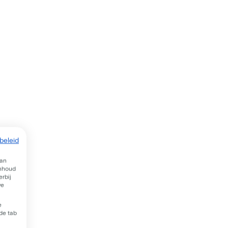
beleid
van
inhoud
rbij
we
e
 de tab