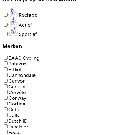
Rechtop
Actief
Sportief
Merken
BAAS Cycling
Batavus
Bikkel
Cannondale
Canyon
Carqon
Cervélo
Conway
Cortina
Cube
Dolly
Dutch ID
Excelsior
Focus