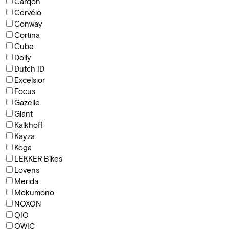
Carqon
Cervélo
Conway
Cortina
Cube
Dolly
Dutch ID
Excelsior
Focus
Gazelle
Giant
Kalkhoff
Kayza
Koga
LEKKER Bikes
Lovens
Merida
Mokumono
NOXON
QIO
QWIC