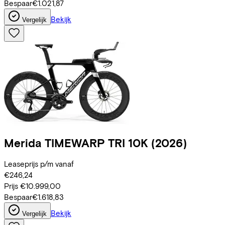
Bespaar
€1.021,87
Bekijk
Vergelijk
Merida
TIMEWARP TRI 10K
(2026)
Leaseprijs p/m vanaf
€246,24
Prijs
€10.999,00
Bespaar
€1.618,83
Bekijk
Vergelijk