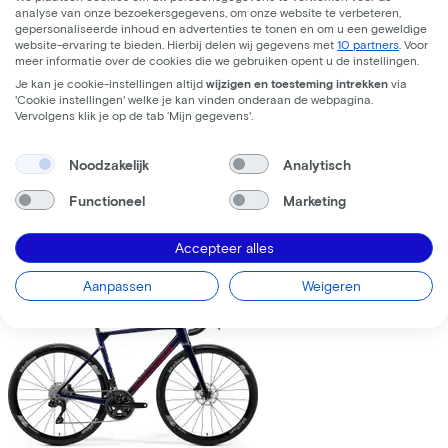
analyse van onze bezoekersgegevens, om onze website te verbeteren,
gepersonaliseerde inhoud en advertenties te tonen en om u een geweldige
website-ervaring te bieden. Hierbij delen wij gegevens met
10 partners
. Voor
meer informatie over de cookies die we gebruiken opent u de instellingen.
Je kan je cookie-instellingen altijd
wijzigen en toesteming intrekken
via
'Cookie instellingen' welke je kan vinden onderaan de webpagina.
Trek
Fuel+ LX 9.8 XT Gen 2
(2026)
Vervolgens klik je op de tab ‘Mijn gegevens'.
Leaseprijs p/m vanaf
Noodzakelijk
Analytisch
€195,63
Prijs
€8.699,00
Functioneel
Marketing
Bespaar
€1.376,71
Accepteer alles
Bekijk
Vergelijk
Aanpassen
Weigeren