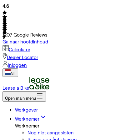
4.6
1207
Google Reviews
Ga naar hoofdinhoud
Calculator
Dealer Locator
Inloggen
NL
Lease a Bike
Open main menu
Werkgever
Werknemer
Werknemer
Nog niet aangesloten
Ik mag een fiets leasen