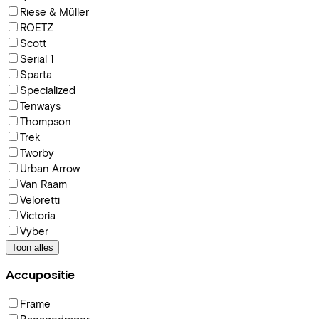
Riese & Müller
ROETZ
Scott
Serial 1
Sparta
Specialized
Tenways
Thompson
Trek
Tworby
Urban Arrow
Van Raam
Veloretti
Victoria
Vyber
Toon alles
Accupositie
Frame
Bagagedrager