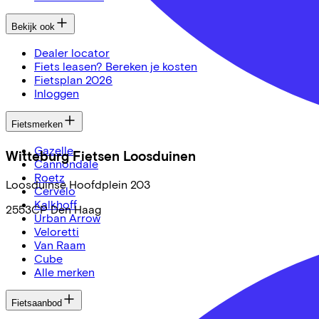
Bekijk ook
Dealer locator
Fiets leasen? Bereken je kosten
Fietsplan 2026
Inloggen
Fietsmerken
Gazelle
Witteburg Fietsen Loosduinen
Cannondale
Roetz
Loosduinse Hoofdplein
203
Cervélo
Kalkhoff
2553CP
Den Haag
Urban Arrow
Veloretti
Van Raam
Cube
Alle merken
Fietsaanbod