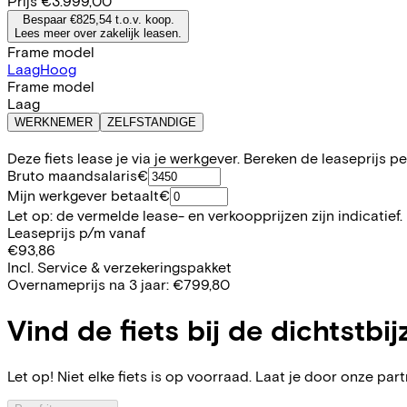
Prijs
€3.999,00
Bespaar €825,54 t.o.v. koop.
Lees meer over zakelijk leasen.
Frame model
Laag
Hoog
Frame model
Laag
WERKNEMER
ZELFSTANDIGE
Deze fiets lease je via je werkgever. Bereken de leaseprijs 
Bruto maandsalaris
€
Mijn werkgever betaalt
€
Let op: de vermelde lease- en verkoopprijzen zijn indicatief.
Leaseprijs p/m vanaf
€93,86
Incl. Service & verzekeringspakket
Overnameprijs na 3 jaar:
€799,80
Vind de fiets bij de dichtstbij
Let op! Niet elke fiets is op voorraad. Laat je door onze partn