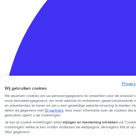
Privacy
Wij gebruiken cookies
We plaatsen cookies om uw persoonsgegevens te verwerken voor de analyse 
onze bezoekersgegevens, om onze website te verbeteren, gepersonaliseerde 
en advertenties te tonen en om u een geweldige website-ervaring te bieden. Hie
delen wij gegevens met
10 partners
. Voor meer informatie over de cookies die 
gebruiken opent u de instellingen.
Je kan je cookie-instellingen altijd
wijzigen en toesteming intrekken
via 'Cooki
Lease a Bike
instellingen' welke je kan vinden onderaan de webpagina. Vervolgens klik je op
‘Mijn gegevens'.
Over ons