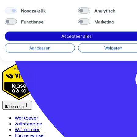
Onze collega's
Vacatures
Noodzakelijk
Analytisch
Stages
Contact
Functioneel
Marketing
Nieuws
MVO
Accepteer alles
FAQ
Security & Privacy
Aanpassen
Weigeren
Trotse partner van
Ik ben een
Werkgever
Zelfstandige
Werknemer
Fietsenwinkel