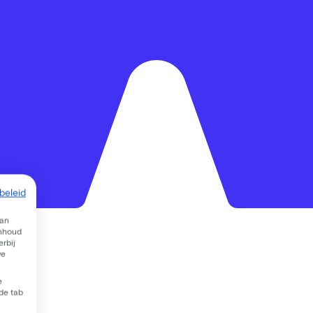
beleid
van
inhoud
rbij
we
e
 de tab