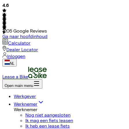
4.6
1205
Google Reviews
Ga naar hoofdinhoud
Calculator
Dealer Locator
Inloggen
NL
Lease a Bike
Open main menu
Werkgever
Werknemer
Werknemer
Nog niet aangesloten
Ik mag een fiets leasen
Ik heb een lease fiets