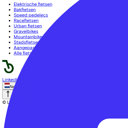
Elektrische fietsen
Bakfietsen
Speed pedelecs
Racefietsen
Urban fietsen
Gravelbikes
Mountainbikes
Stadsfietsen
Aangepaste fietsen
Alle fietsen
LinkedIn
Instagram
Facebook
Nederlands
Back to top
© Lease a Bike. All Rights Reserved.
Privacy statement
Cookie statement
Cookie instellingen