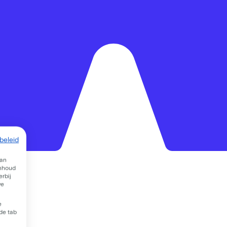
beleid
van
inhoud
rbij
we
e
 de tab