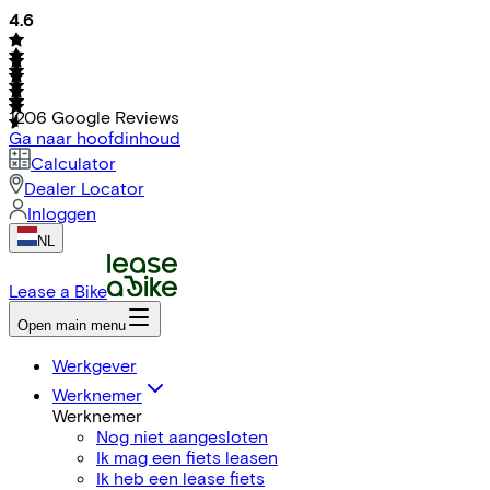
4.6
1206
Google Reviews
Ga naar hoofdinhoud
Calculator
Dealer Locator
Inloggen
NL
Lease a Bike
Open main menu
Werkgever
Werknemer
Werknemer
Nog niet aangesloten
Ik mag een fiets leasen
Ik heb een lease fiets