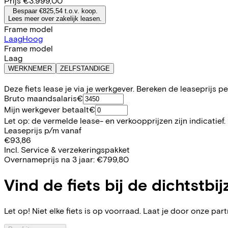
Prijs
€3.999,00
Bespaar €825,54 t.o.v. koop.
Lees meer over zakelijk leasen.
Frame model
Laag
Hoog
Frame model
Laag
WERKNEMER
ZELFSTANDIGE
Deze fiets lease je via je werkgever. Bereken de leaseprijs 
Bruto maandsalaris
€
Mijn werkgever betaalt
€
Let op: de vermelde lease- en verkoopprijzen zijn indicatief.
Leaseprijs p/m vanaf
€93,86
Incl. Service & verzekeringspakket
Overnameprijs na 3 jaar:
€799,80
Vind de fiets bij de dichtstbij
Let op! Niet elke fiets is op voorraad. Laat je door onze partn