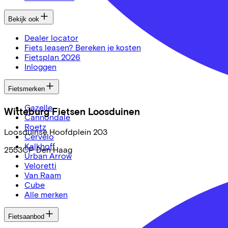
Bekijk ook
Dealer locator
Fiets leasen? Bereken je kosten
Fietsplan 2026
Inloggen
Fietsmerken
Gazelle
Witteburg Fietsen Loosduinen
Cannondale
Roetz
Loosduinse Hoofdplein
203
Cervélo
Kalkhoff
2553CP
Den Haag
Urban Arrow
Veloretti
Van Raam
Cube
Alle merken
Fietsaanbod