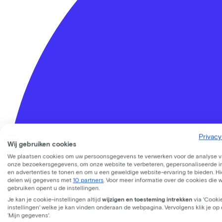
Privacy
Wij gebruiken cookies
We plaatsen cookies om uw persoonsgegevens te verwerken voor de analyse 
onze bezoekersgegevens, om onze website te verbeteren, gepersonaliseerde 
en advertenties te tonen en om u een geweldige website-ervaring te bieden. Hie
delen wij gegevens met
10 partners
. Voor meer informatie over de cookies die 
gebruiken opent u de instellingen.
Je kan je cookie-instellingen altijd
wijzigen en toesteming intrekken
via 'Cooki
Lease a Bike
instellingen' welke je kan vinden onderaan de webpagina. Vervolgens klik je op
‘Mijn gegevens'.
Over ons