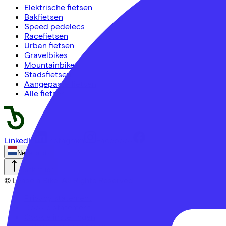
Elektrische fietsen
Bakfietsen
Speed pedelecs
Racefietsen
Urban fietsen
Gravelbikes
Mountainbikes
Stadsfietsen
Aangepaste fietsen
Alle fietsen
LinkedIn
Instagram
Facebook
Nederlands
Back to top
© Lease a Bike. All Rights Reserved.
Privacy statement
Cookie statement
Cookie instellingen