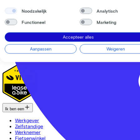
Onze collega's
Vacatures
Noodzakelijk
Analytisch
Stages
Contact
Functioneel
Marketing
Nieuws
MVO
Accepteer alles
FAQ
Security & Privacy
Aanpassen
Weigeren
Trotse partner van
Ik ben een
Werkgever
Zelfstandige
Werknemer
Fietsenwinkel