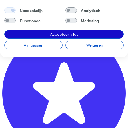
Rijwielhandel Van Hoeijen
Noodzakelijk
Analytisch
Krommestraat
61
Functioneel
Marketing
3811 CB
Amersfoort
Accepteer alles
Aanpassen
Weigeren