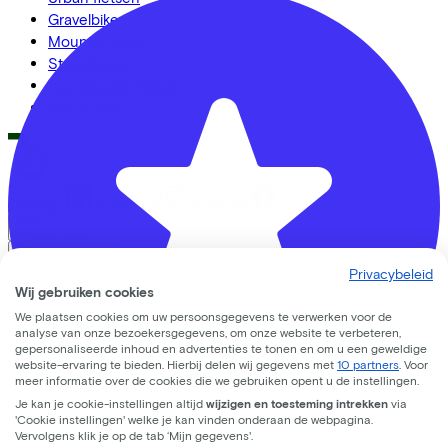
Gravelbikes
Mountainbikes
Stadsfietsen
Aangepaste fietsen
Alle fietsen
LinkedIn
Instagram
Facebook
Nederlands
Back to top
Privacybeleid
© Lease a Bike. All Rights Reserved.
Wij gebruiken cookies
We plaatsen cookies om uw persoonsgegevens te verwerken voor de
Privacy statement
analyse van onze bezoekersgegevens, om onze website te verbeteren,
Cookie statement
gepersonaliseerde inhoud en advertenties te tonen en om u een geweldige
Cookie instellingen
website-ervaring te bieden. Hierbij delen wij gegevens met
10 partners
. Voor
meer informatie over de cookies die we gebruiken opent u de instellingen.
Gebruiksvoorwaarden
Je kan je cookie-instellingen altijd
wijzigen en toesteming intrekken
via
'Cookie instellingen' welke je kan vinden onderaan de webpagina.
Vervolgens klik je op de tab ‘Mijn gegevens'.