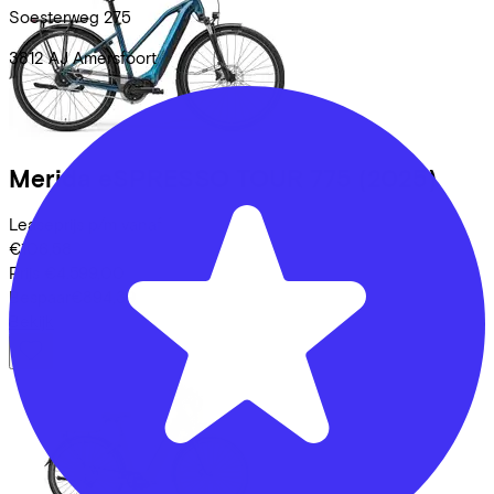
Soesterweg
275
3812 AJ
Amersfoort
Merida
eSPRESSO TOUR 775
(2025)
Leaseprijs p/m vanaf
€106,58
Prijs
€4.599,00
Bespaar
€894,39
Bekijk