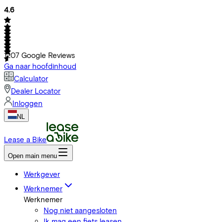
4.6
1207
Google Reviews
Ga naar hoofdinhoud
Calculator
Dealer Locator
Inloggen
NL
Lease a Bike
Open main menu
Werkgever
Werknemer
Werknemer
Nog niet aangesloten
Ik mag een fiets leasen