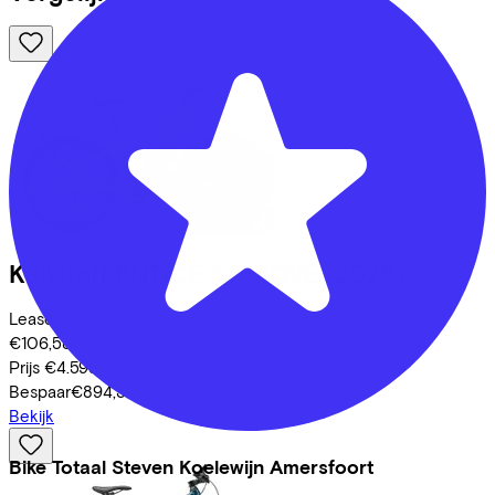
Kalkhoff
ENTICE 5+ MOVE
(2025)
Leaseprijs p/m vanaf
€106,58
Prijs
€4.599,00
Bespaar
€894,39
Bekijk
Bike Totaal Steven Koelewijn Amersfoort