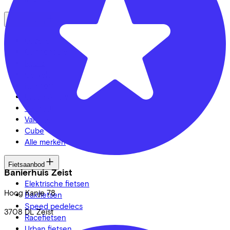
Fietsmerken
Gazelle
Cannondale
Roetz
Cervélo
Kalkhoff
Urban Arrow
Veloretti
Van Raam
Cube
Alle merken
Fietsaanbod
Banierhuis Zeist
Elektrische fietsen
Hoog Kanje
78
Bakfietsen
Speed pedelecs
3708 DL
Zeist
Racefietsen
Urban fietsen