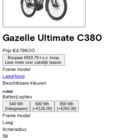
Gazelle
Ultimate C380
Prijs
€4.799,00
Bespaar €910,79 t.o.v. koop.
Lees meer over zakelijk leasen.
Frame model
Laag
Hoog
Beschikbare kleuren
Batterij opties
540 Wh
600 Wh
800 Wh
(
Inbegrepen
)
(
+€126,00
)
(
+€265,00
)
Frame model
Laag
Actieradius
59