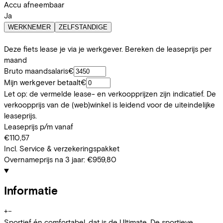
Accu afneembaar
Ja
WERKNEMER
ZELFSTANDIGE
Deze fiets lease je via je werkgever. Bereken de leaseprijs per
maand
Bruto maandsalaris
€
Mijn werkgever betaalt
€
Let op: de vermelde lease- en verkoopprijzen zijn indicatief. De
verkoopprijs van de (web)winkel is leidend voor de uiteindelijke
leaseprijs.
Leaseprijs p/m vanaf
€110,57
Incl. Service & verzekeringspakket
Overnameprijs na 3 jaar:
€959,80
Informatie
+
−
Sportief én comfortabel, dat is de Ultimate. De sportieve