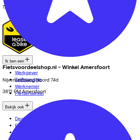
Trotse partner van
Ik ben een
Fietsvoordeelshop.nl - Winkel Amersfoort
Werkgever
Zelfstandige
Nijverheidsweg Noord
74d
Werknemer
3812 PM
Amersfoort
Fietsenwinkel
Bekijk ook
Dealer locator
Fiets leasen? Bereken je kosten
Fietsplan 2026
Inloggen