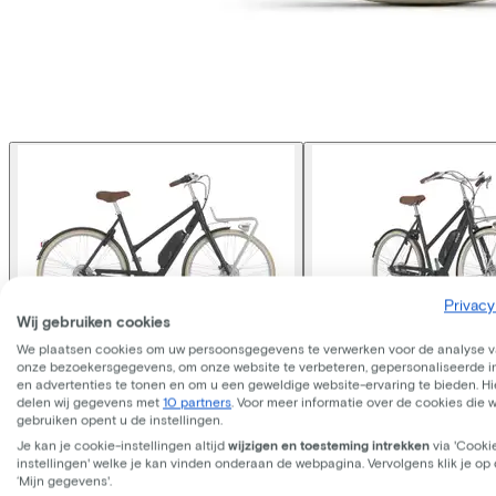
Privacy
Wij gebruiken cookies
We plaatsen cookies om uw persoonsgegevens te verwerken voor de analyse 
onze bezoekersgegevens, om onze website te verbeteren, gepersonaliseerde 
Gazelle
E-Flow
en advertenties te tonen en om u een geweldige website-ervaring te bieden. Hie
delen wij gegevens met
10 partners
. Voor meer informatie over de cookies die 
gebruiken opent u de instellingen.
Je kan je cookie-instellingen altijd
wijzigen en toesteming intrekken
via 'Cooki
Prijs
€2.299,00
instellingen' welke je kan vinden onderaan de webpagina. Vervolgens klik je op
Bespaar €616,29 t.o.v. koop.
‘Mijn gegevens'.
Lees meer over zakelijk leasen.