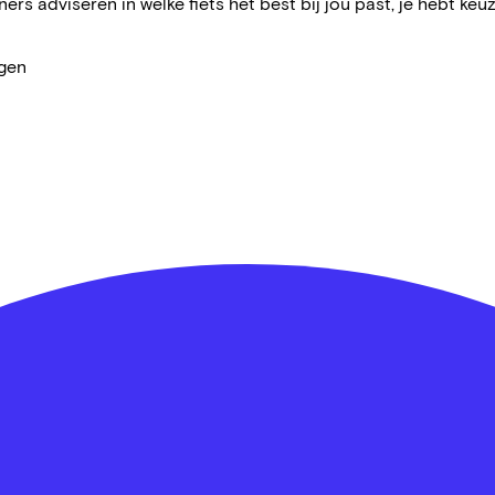
ers adviseren in welke fiets het best bij jou past, je hebt keuz
agen