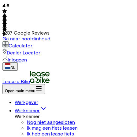
4.6
1207
Google Reviews
Ga naar hoofdinhoud
Calculator
Dealer Locator
Inloggen
NL
Lease a Bike
Open main menu
Werkgever
Werknemer
Werknemer
Nog niet aangesloten
Ik mag een fiets leasen
Ik heb een lease fiets