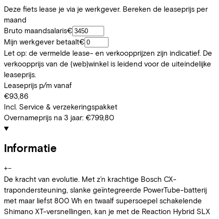
Deze fiets lease je via je werkgever. Bereken de leaseprijs per
maand
Bruto maandsalaris
€
Mijn werkgever betaalt
€
Let op: de vermelde lease- en verkoopprijzen zijn indicatief. De
verkoopprijs van de (web)winkel is leidend voor de uiteindelijke
leaseprijs.
Leaseprijs p/m vanaf
€93,86
Incl. Service & verzekeringspakket
Overnameprijs na 3 jaar:
€799,80
Informatie
+
−
De kracht van evolutie. Met z’n krachtige Bosch CX-
trapondersteuning, slanke geïntegreerde PowerTube-batterij
met maar liefst 800 Wh en twaalf supersoepel schakelende
Shimano XT-versnellingen, kan je met de Reaction Hybrid SLX