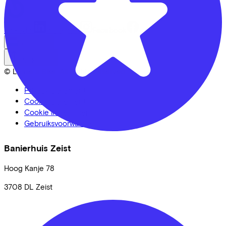
LinkedIn
Instagram
Facebook
Nederlands
Back to top
© Lease a Bike. All Rights Reserved.
Privacy statement
Cookie statement
Cookie instellingen
Gebruiksvoorwaarden
Banierhuis Zeist
Hoog Kanje
78
3708 DL
Zeist