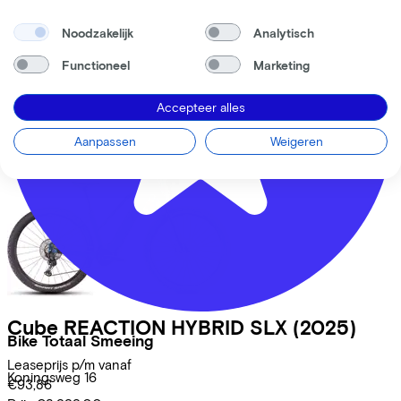
(2025)
Noodzakelijk
Analytisch
Leaseprijs p/m vanaf
Functioneel
Marketing
€89,87
Prijs
€3.799,00
Bespaar
€809,14
Accepteer alles
Bekijk
Aanpassen
Weigeren
Cube
REACTION HYBRID SLX
(2025)
Bike Totaal Smeeing
Leaseprijs p/m vanaf
Koningsweg
16
€93,86