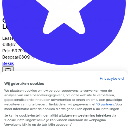
Cube
STEREO HYBRID ONE22 PRO 800
LUCIDLILAC/LIME
(2026)
Leaseprijs p/m vanaf
€89,87
Prijs
€3.799,00
Bespaar
€809,14
Bekijk
Fietsvoordeelshop - Winkel Zeist
Privacybeleid
Wij gebruiken cookies
De Clomp
3212
We plaatsen cookies om uw persoonsgegevens te verwerken voor de
analyse van onze bezoekersgegevens, om onze website te verbeteren,
3704 KB
Zeist
gepersonaliseerde inhoud en advertenties te tonen en om u een geweldige
website-ervaring te bieden. Hierbij delen wij gegevens met
10 partners
. Voor
meer informatie over de cookies die we gebruiken opent u de instellingen.
Je kan je cookie-instellingen altijd
wijzigen en toesteming intrekken
via
'Cookie instellingen' welke je kan vinden onderaan de webpagina.
Cube
STEREO HYBRID ONE44 PRO
Vervolgens klik je op de tab ‘Mijn gegevens'.