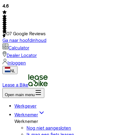
4.6
1207
Google Reviews
Ga naar hoofdinhoud
Calculator
Dealer Locator
Inloggen
NL
Lease a Bike
Open main menu
Werkgever
Werknemer
Werknemer
Nog niet aangesloten
Ik mag een fiets leasen