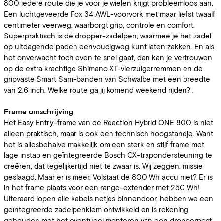
800 iedere route die je voor je wielen krijgt probleemloos aan.
Een luchtgeveerde Fox 34 AWL-voorvork met maar liefst twaalf
centimeter veerweg, waarborgt grip, controle en comfort.
Superpraktisch is de dropper-zadelpen, waarmee je het zadel
op uitdagende paden eenvoudigweg kunt laten zakken. En als
het onverwacht toch even te snel gaat, dan kan je vertrouwen
op de extra krachtige Shimano XT-vierzuigerremmen en de
gripvaste Smart Sam-banden van Schwalbe met een breedte
van 2.6 inch. Welke route ga jij komend weekend rijden? .
Frame omschrijving
Het Easy Entry-frame van de Reaction Hybrid ONE 800 is niet
alleen praktisch, maar is ook een technisch hoogstandje. Want
het is allesbehalve makkelijk om een sterk en stijf frame met
lage instap en geïntegreerde Bosch CX-trapondersteuning te
creëren, dat tegelijkertijd niet te zwaar is. Wij zeggen: missie
geslaagd. Maar er is meer. Volstaat de 800 Wh accu niet? Er is
in het frame plaats voor een range-extender met 250 Wh!
Uiteraard lopen alle kabels netjes binnendoor, hebben we een
geïntegreerde zadelpenklem ontwikkeld en is rekening
gehouden met het eventueel monteren van een dropperpost,