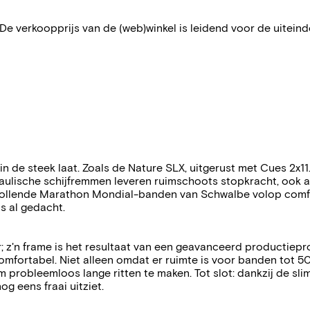
 De verkoopprijs van de (web)winkel is leidend voor de uiteindel
t in de steek laat. Zoals de Nature SLX, uitgerust met Cues 2x11
aulische schijfremmen leveren ruimschoots stopkracht, ook a
trollende Marathon Mondial-banden van Schwalbe volop comfo
s al gedacht.
zeker; z'n frame is het resultaat van een geavanceerd producti
 comfortabel. Niet alleen omdat er ruimte is voor banden tot 50 
 probleemloos lange ritten te maken. Tot slot: dankzij de 
og eens fraai uitziet.