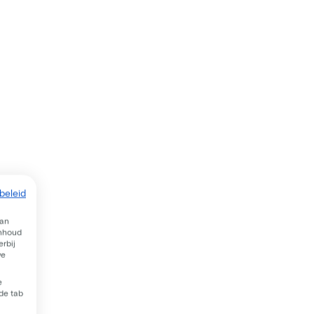
beleid
van
inhoud
rbij
we
e
 de tab