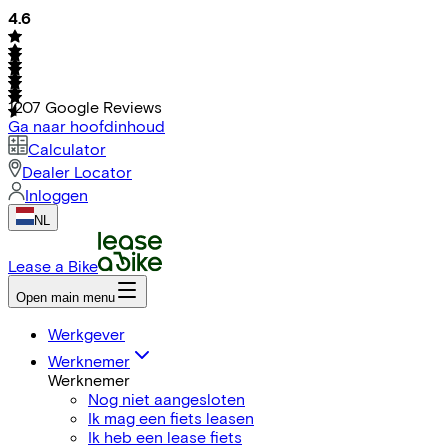
4.6
1207
Google Reviews
Ga naar hoofdinhoud
Calculator
Dealer Locator
Inloggen
NL
Lease a Bike
Open main menu
Werkgever
Werknemer
Werknemer
Nog niet aangesloten
Ik mag een fiets leasen
Ik heb een lease fiets