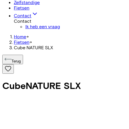
Zelfstandige
Fietsen
Contact
Contact
Ik heb een vraag
Home
->
Fietsen
->
Cube NATURE SLX
Terug
Cube
NATURE SLX