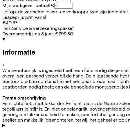
Mijn werkgever betaalt
€
Let op: de vermelde lease- en verkoopprijzen zijn indicatief.
Leaseprijs p/m vanaf
€40,57
Incl. Service & verzekeringspakket
Overnameprijs na 3 jaar:
€299,80
Informatie
+
−
Wie avontuurlijk is ingesteld heeft een fiets nodig die je nie
overal een passend verzet bij de hand. De bijpassende hydr
Suntour biedt in combinatie met een paar brede maar lich
spatborden nodig heeft: aan de benodigde montagenokjes i
Frame omschrijving
Een lichte fiets rijdt lekkerder. En licht, dat is de Nature 
tegelijkertijd stijf is. En, niet onbelangrijk, bovengemiddeld
genoeg om lekker snelheid te maken, comfortabel genoeg om
sneller en makkelijk (de)monteren, terwijl het geheel er ook n