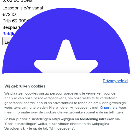
Leaseprijs p/m vanaf
€72,10
Prijs
€2.999,00
Bespaar
€696,37
Bekijk
Lease a Bike
Over ons
Onze collega's
Vacatures
Stages
Contact
Privacybeleid
Nieuws
Wij gebruiken cookies
MVO
We plaatsen cookies om uw persoonsgegevens te verwerken voor de
FAQ
analyse van onze bezoekersgegevens, om onze website te verbeteren,
gepersonaliseerde inhoud en advertenties te tonen en om u een geweldige
Security & Privacy
website-ervaring te bieden. Hierbij delen wij gegevens met
10 partners
. Voor
meer informatie over de cookies die we gebruiken opent u de instellingen.
Trotse partner van
Je kan je cookie-instellingen altijd
wijzigen en toesteming intrekken
via
'Cookie instellingen' welke je kan vinden onderaan de webpagina.
Vervolgens klik je op de tab ‘Mijn gegevens'.