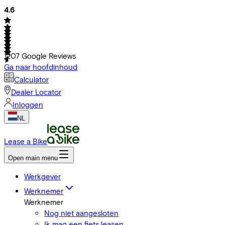
4.6
1207
Google Reviews
Ga naar hoofdinhoud
Calculator
Dealer Locator
Inloggen
NL
Lease a Bike
Open main menu
Werkgever
Werknemer
Werknemer
Nog niet aangesloten
Ik mag een fiets leasen