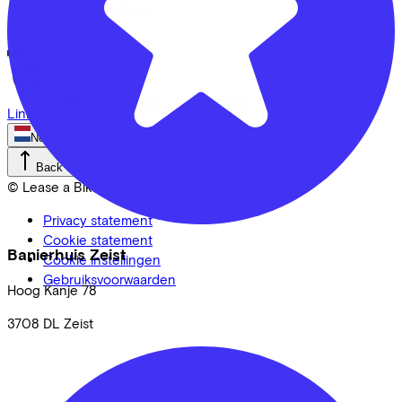
Aangepaste fietsen
Alle fietsen
LinkedIn
Instagram
Facebook
Nederlands
Back to top
© Lease a Bike. All Rights Reserved.
Privacy statement
Cookie statement
Banierhuis Zeist
Cookie instellingen
Gebruiksvoorwaarden
Hoog Kanje
78
3708 DL
Zeist