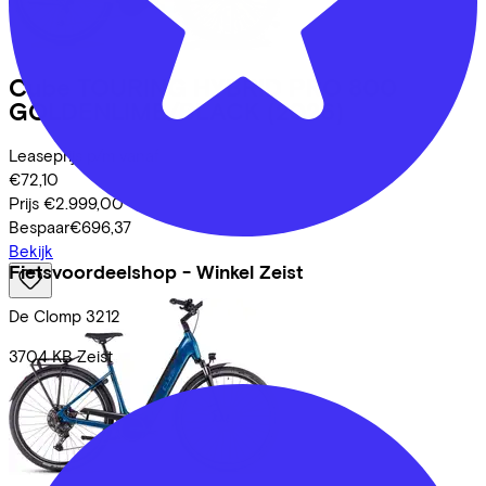
Cube
TOURING HYBRID PRO 800
GOLDENLIME/BLACK
(2026)
Leaseprijs p/m vanaf
€72,10
Prijs
€2.999,00
Bespaar
€696,37
Bekijk
Fietsvoordeelshop - Winkel Zeist
De Clomp
3212
3704 KB
Zeist