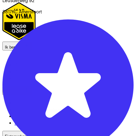
Leusderweg
92
3817KC
Amersfoort
Ik ben een
Werkgever
Zelfstandige
Werknemer
Fietsenwinkel
Bekijk ook
Dealer locator
Fiets leasen? Bereken je kosten
Fietsplan 2026
Inloggen