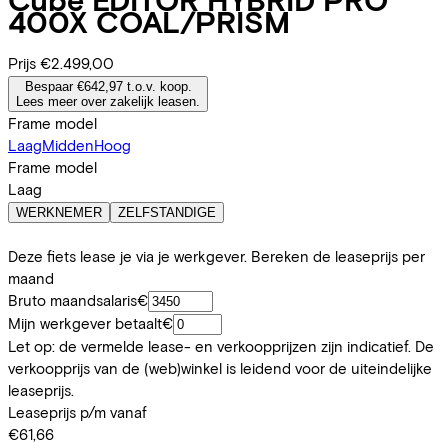
400X COAL/PRISM
Prijs
€2.499,00
Bespaar €642,97 t.o.v. koop.
Lees meer over zakelijk leasen.
Frame model
Laag
Midden
Hoog
Frame model
Laag
WERKNEMER
ZELFSTANDIGE
Deze fiets lease je via je werkgever. Bereken de leaseprijs per
maand
Bruto maandsalaris
€
Mijn werkgever betaalt
€
Let op: de vermelde lease- en verkoopprijzen zijn indicatief. De
verkoopprijs van de (web)winkel is leidend voor de uiteindelijke
leaseprijs.
Leaseprijs p/m vanaf
€61,66