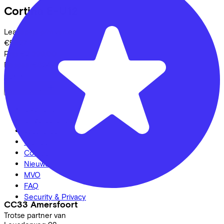
Cortina
E-U12
Leaseprijs p/m vanaf
€59,27
Prijs
€2.399,00
Bespaar
€624,49
Bekijk
Lease a Bike
Over ons
Onze collega's
Vacatures
Stages
Contact
Nieuws
MVO
FAQ
Security & Privacy
CC33 Amersfoort
Trotse partner van