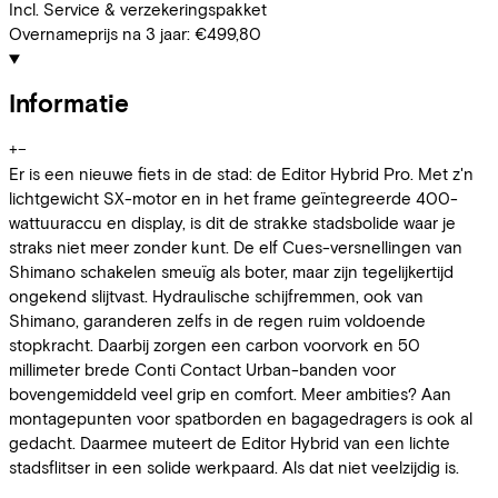
Incl. Service & verzekeringspakket
Overnameprijs na 3 jaar:
€499,80
Informatie
+
−
Er is een nieuwe fiets in de stad: de Editor Hybrid Pro. Met z'n
lichtgewicht SX-motor en in het frame geïntegreerde 400-
wattuuraccu en display, is dit de strakke stadsbolide waar je
straks niet meer zonder kunt. De elf Cues-versnellingen van
Shimano schakelen smeuïg als boter, maar zijn tegelijkertijd
ongekend slijtvast. Hydraulische schijfremmen, ook van
Shimano, garanderen zelfs in de regen ruim voldoende
stopkracht. Daarbij zorgen een carbon voorvork en 50
millimeter brede Conti Contact Urban-banden voor
bovengemiddeld veel grip en comfort. Meer ambities? Aan
montagepunten voor spatborden en bagagedragers is ook al
gedacht. Daarmee muteert de Editor Hybrid van een lichte
stadsflitser in een solide werkpaard. Als dat niet veelzijdig is.