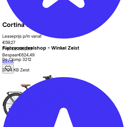
Cortina
E-U7
Leaseprijs p/m vanaf
€59,27
Fietsvoordeelshop - Winkel Zeist
Prijs
€2.399,00
Bespaar
€624,49
De Clomp
3212
Bekijk
3704 KB
Zeist