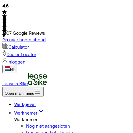
4.6
1207
Google Reviews
Ga naar hoofdinhoud
Calculator
Dealer Locator
Inloggen
NL
Lease a Bike
Open main menu
Werkgever
Werknemer
Werknemer
Nog niet aangesloten
Ik mag een fiets leasen