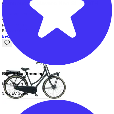
Cannondale
Mavaro Neo SL 2 LSTH
Leaseprijs p/m vanaf
€57,27
Prijs
€2.299,00
Bespaar
€616,29
Bekijk
Bike Totaal Smeeing
Koningsweg
16
3762 EC
Soest