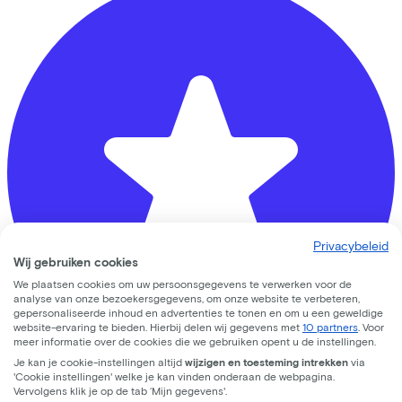
Privacybeleid
Wij gebruiken cookies
We plaatsen cookies om uw persoonsgegevens te verwerken voor de
analyse van onze bezoekersgegevens, om onze website te verbeteren,
gepersonaliseerde inhoud en advertenties te tonen en om u een geweldige
website-ervaring te bieden. Hierbij delen wij gegevens met
10 partners
. Voor
meer informatie over de cookies die we gebruiken opent u de instellingen.
Je kan je cookie-instellingen altijd
wijzigen en toesteming intrekken
via
'Cookie instellingen' welke je kan vinden onderaan de webpagina.
Vervolgens klik je op de tab ‘Mijn gegevens'.
Bike Totaal Smeeing de Bilt