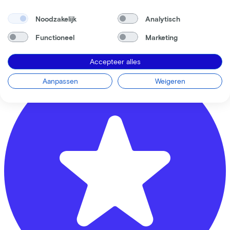
Banierhuis Zeist
Noodzakelijk
Analytisch
Hoog Kanje
78
Functioneel
Marketing
3708 DL
Zeist
Accepteer alles
Aanpassen
Weigeren