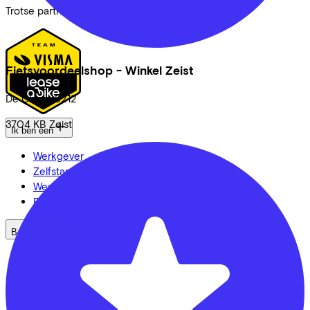
Trotse partner van
Fietsvoordeelshop - Winkel Zeist
De Clomp
3212
3704 KB
Zeist
Ik ben een
Werkgever
Zelfstandige
Werknemer
Fietsenwinkel
Bekijk ook
Dealer locator
Fiets leasen? Bereken je kosten
Fietsplan 2026
Inloggen