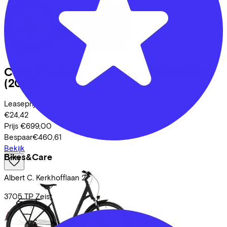
Cube
TOURING ONE BLUEBIRD/GREY
(2026)
Leaseprijs p/m vanaf
€24,42
Prijs
€699,00
Bespaar
€460,61
Bekijk
Bikes&Care
Albert C. Kerkhofflaan
2
3705 TP
Zeist