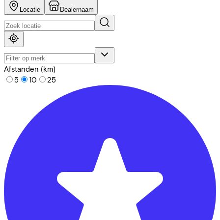
Locatie
Dealernaam
Afstanden (km)
5
10
25