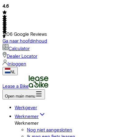
4.6
1206
Google Reviews
Ga naar hoofdinhoud
Calculator
Dealer Locator
Inloggen
NL
Lease a Bike
Open main menu
Werkgever
Werknemer
Werknemer
Nog niet aangesloten
Ik mag een fiets leasen