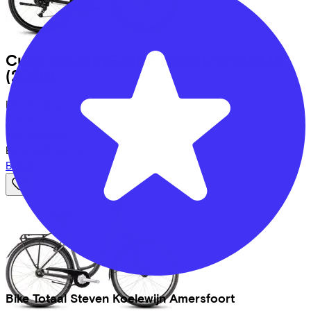
Cube
TOURING ONE NIGHT/CHROME
(2026)
Leaseprijs p/m vanaf
€24,42
Prijs
€699,00
Bespaar
€460,61
Bekijk
Bike Totaal Steven Koelewijn Amersfoort