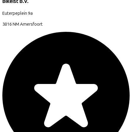
Bikeist B.V.
Euterpeplein
9a
3816 NM
Amersfoort