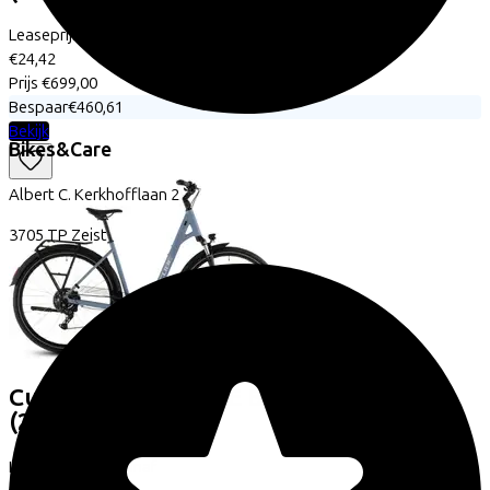
Leaseprijs p/m vanaf
€24,42
Prijs
€699,00
Bespaar
€460,61
Bekijk
Bikes&Care
Albert C. Kerkhofflaan
2
3705 TP
Zeist
Cube
TOURING ONE BLUEBIRD/GREY
(2026)
Leaseprijs p/m vanaf