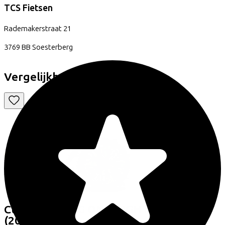
TCS Fietsen
Rademakerstraat
21
3769 BB
Soesterberg
Vergelijkbare fietsen
Cube
TOURING ONE NIGHT/CHROME
(2026)