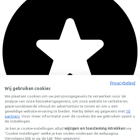
Privacybeleid
Wij gebruiken cookies
We plaatsen cookies om uw persoonsgegevens te verwerken voor de
analyse van onze bezoekersgegevens, om onze website te verbeteren,
gepersonaliseerde inhoud en advertenties te tonen en om u een
geweldige website-ervaring te bieden. Hierbij delen wij gegevens met
10
partners
. Voor meer informatie over de cookies die we gebruiken opent u
de instellingen.
Je kan je cookie-instellingen altijd
wijzigen en toesteming intrekken
via
Profi Fiets
'Cookie instellingen' welke je kan vinden onderaan de webpagina.
Vervolgens klik je op de tab ‘Mijn gegevens'.