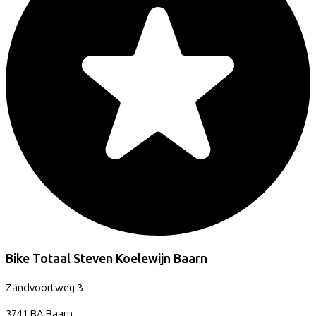
Bike Totaal Steven Koelewijn Baarn
Zandvoortweg
3
3741 BA
Baarn