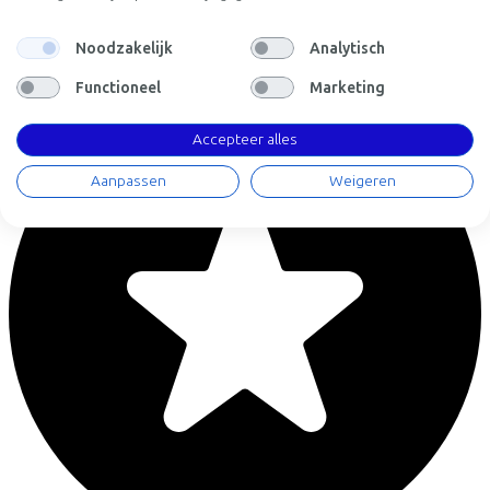
Arnhemsestraat
10
Noodzakelijk
Analytisch
3811 LH
Amersfoort
Functioneel
Marketing
Accepteer alles
Aanpassen
Weigeren