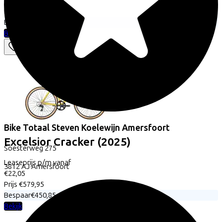
€24,42
Prijs
€699,00
Bespaar
€460,61
Bekijk
Bike Totaal Steven Koelewijn Amersfoort
Excelsior
Cracker
(2025)
Soesterweg
275
Leaseprijs p/m vanaf
3812 AJ
Amersfoort
€22,05
Prijs
€579,95
Bespaar
€450,85
Bekijk