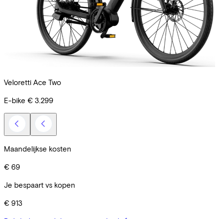
Veloretti Ace Two
C
E-bike
€ 3.299
R
Maandelijkse kosten
€ 69
Je bespaart vs kopen
€ 913