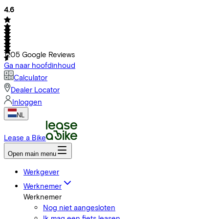
4.6
1205
Google Reviews
Ga naar hoofdinhoud
Calculator
Dealer Locator
Inloggen
NL
Lease a Bike
Open main menu
Werkgever
Werknemer
Werknemer
Nog niet aangesloten
Ik mag een fiets leasen