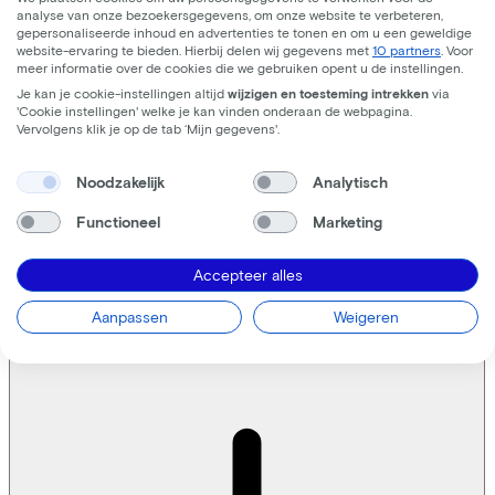
analyse van onze bezoekersgegevens, om onze website te verbeteren,
I hereby agree to Lease a Bike using my data to keep me
gepersonaliseerde inhoud en advertenties te tonen en om u een geweldige
informed in the future.
website-ervaring te bieden. Hierbij delen wij gegevens met
10 partners
. Voor
meer informatie over de cookies die we gebruiken opent u de instellingen.
Je kan je cookie-instellingen altijd
wijzigen en toesteming intrekken
via
By checking this box, I have read and understand the
'Cookie instellingen' welke je kan vinden onderaan de webpagina.
collection and use of my personal data as described in the
Vervolgens klik je op de tab ‘Mijn gegevens'.
Privacy Statement.
*
Noodzakelijk
Analytisch
Functioneel
Marketing
Accepteer alles
Lees meer
over fietslease als zelfstandige.
Aanpassen
Weigeren
Kom ik als zzp-er ook in aanmerking voor de nieuwe leasefietsregeling?