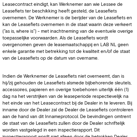
Leasecontract eindigt, kan Werknemer aan wie Lessee de
Leasefiets ter beschikking heeft gesteld, de Leasefiets
overnemen. De Werknemer is de berijder van de Leasefiets en
kan de Leasefiets overnemen in de staat waarin deze verkeert
("as is, where is") - met inachtneming van de eventuele overige
toepasselijke voorwaarden. Als de Leasefiets wordt
overgenomen geven de leasemaatschappij en LAB NL geen
enkele garantie met betrekking tot de kwaliteit en/of de staat
van de Leasefiets op de datum van overname.
Indien de Werknemer de Leasefiets niet overneemt, dan is
hij/zij gehouden de Leasefiets alsmede bijbehorende sleutels,
accessoires, papieren en overige toebehoren uiterlijk één (1)
dag na het verstrijken van de leaseperiode respectievelijk na
het einde van het Leasecontract bij de Dealer in te leveren. Bij
inname door de Dealer zal de Dealer de Leasefiets controleren
aan de hand van dit Innameprotocol. De bevindingen omtrent
de staat van de Leasefiets zullen door de Dealer schriftelijk
worden vastgelegd in een inspectierapport. Dit
inspectierapport wordt niet alleen door de betrokken Dealer