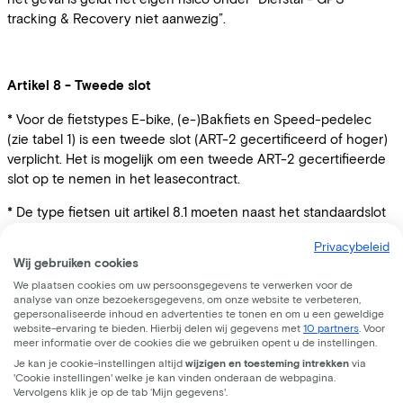
tracking & Recovery niet aanwezig”.
Artikel 8 - Tweede slot
* Voor de fietstypes E-bike, (e-)Bakfiets en Speed-pedelec
(zie tabel 1) is een tweede slot (ART-2 gecertificeerd of hoger)
verplicht. Het is mogelijk om een tweede ART-2 gecertifieerde
slot op te nemen in het leasecontract.
* De type fietsen uit artikel 8.1 moeten naast het standaardslot
altijd met een tweede slot worden vastgemaakt. Zet de fiets, als
Privacybeleid
dat kan, vast aan een vast voorwerp zoals een boom,
Wij gebruiken cookies
lantaarnpaal, fietsenrek of een vast voorwerp in een afgesloten
We plaatsen cookies om uw persoonsgegevens te verwerken voor de
ruimte.
analyse van onze bezoekersgegevens, om onze website te verbeteren,
gepersonaliseerde inhoud en advertenties te tonen en om u een geweldige
website-ervaring te bieden. Hierbij delen wij gegevens met
10 partners
. Voor
meer informatie over de cookies die we gebruiken opent u de instellingen.
Artikel 9 - De Leasefiets is niet verzekerd:
Je kan je cookie-instellingen altijd
wijzigen en toesteming intrekken
via
'Cookie instellingen' welke je kan vinden onderaan de webpagina.
* als schade is ontstaan en/of verergerd door schuld, met
Vervolgens klik je op de tab ‘Mijn gegevens'.