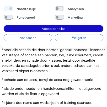
toestemming of door roekeloos gedrag.
Noodzakelijk
Analytisch
* bij (poging tot) fraude of het verstrekken van onjuiste
informatie.
Functioneel
Marketing
* doordat de berijder van de fiets zodanig onder invloed was
Accepteer alles
van alcohol, drugs of medicijnen dat besturen volgens de wet
verboden is, of als de berijder weigert mee te werken aan een
Aanpassen
Weigeren
onderzoek hiernaar.
* voor alle schade die door normaal gebruik ontstaat. Hieronder
valt slijtage of schade aan banden, bel, jasbeschermers, kabels,
snelbinders en schade door krassen, tenzij door dezelfde
verzekerde schadegebeurtenis ook andere schade aan het
verzekerd object is ontstaan.
* schade aan de accu, terwijl de accu nog gewoon werkt.
* als de onderhouds- en herstelvoorschriften niet uitgevoerd
worden of als de fiets is opgevoerd.
* tijdens deelname aan wedstrijden of training daarvoor.