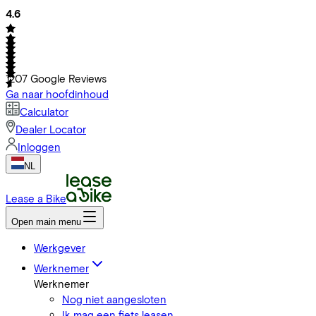
4.6
1207
Google Reviews
Ga naar hoofdinhoud
Calculator
Dealer Locator
Inloggen
NL
Lease a Bike
Open main menu
Werkgever
Werknemer
Werknemer
Nog niet aangesloten
Ik mag een fiets leasen