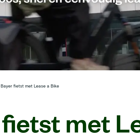
Bayer fietst met Lease a Bike
fietst met L