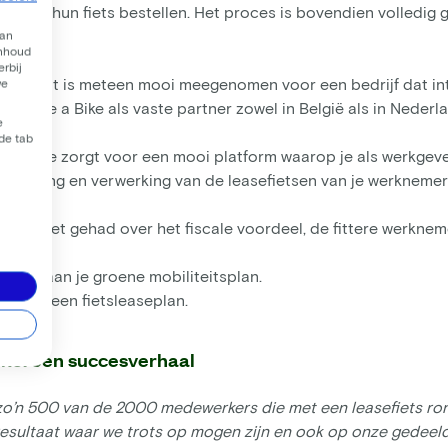
ficiënt hun fiets bestellen. Het proces is bovendien volledig
van
inhoud
rbij
ief: en dat is meteen mooi meegenomen voor een bedrijf dat in
we
n Lease a Bike als vaste partner zowel in België als in Neder
e
 de tab
e a Bike zorgt voor een mooi platform waarop je als werkgeve
 opvolging en verwerking van de leasefietsen van je werknemer
nog niet gehad over het fiscale voordeel, de fittere werknem
eging aan je groene mobiliteitsplan.
n van een fietsleaseplan.
ike: een succesverhaal
 zo’n 500 van de 2000 medewerkers die met een leasefiets ron
resultaat waar we trots op mogen zijn en ook op onze gedeelde