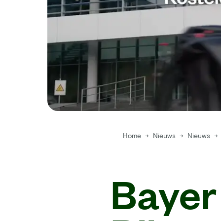
Home
→
Nieuws
→
Nieuws
→
Bayer 