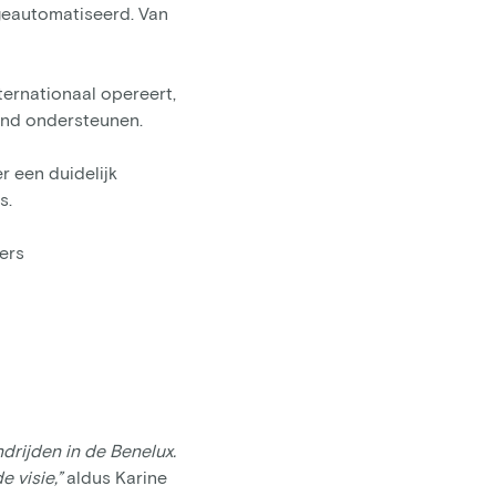
 geautomatiseerd. Van
ternationaal opereert,
land ondersteunen.
r een duidelijk
s.
ers
drijden in de Benelux.
 visie,”
aldus Karine