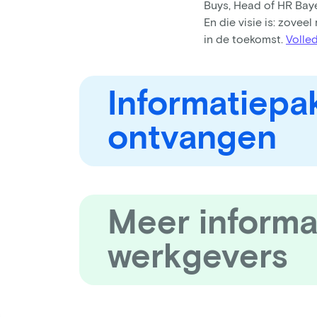
Buys, Head of HR Baye
En die visie is: zovee
in de toekomst.
Volle
Informatiepa
ontvangen
Meer informa
werkgevers