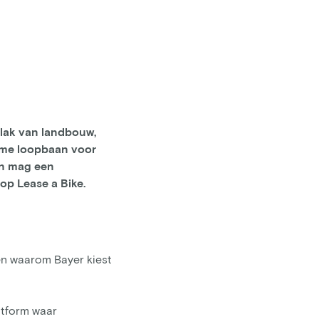
vlak van landbouw,
zame loopbaan voor
an mag een
 op Lease a Bike.
en waarom Bayer kiest
atform waar