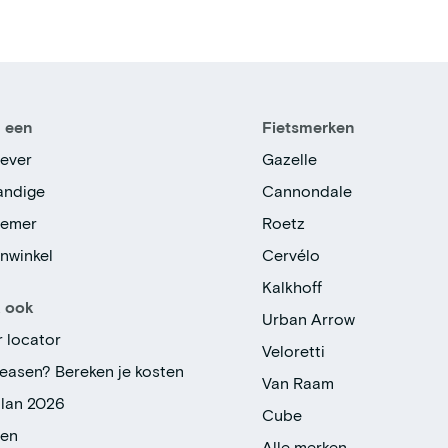
n een
Fietsmerken
ever
Gazelle
tandige
Cannondale
nemer
Roetz
enwinkel
Cervélo
Kalkhoff
k ook
Urban Arrow
r locator
Veloretti
leasen? Bereken je kosten
Van Raam
plan 2026
Cube
gen
Alle merken