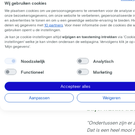
Wij gebruiken cookies
werknemers snel en ef
ontzorgen gesproken.
We plaatsen cookies om uw persoonsgegevens te verwerken voor de analyse 
onze bezoekersgegevens, om onze website te verbeteren, gepersonaliseerde 
en advertenties te tonen en om u een geweldige website-ervaring te bieden. Hie
2. Internationaal act
delen wij gegevens met
10 partners
. Voor meer informatie over de cookies die 
gebruiken opent u de instellingen.
want op die manier ka
Je kan je cookie-instellingen altijd
wijzigen en toesteming intrekken
via 'Cooki
instellingen' welke je kan vinden onderaan de webpagina. Vervolgens klik je op
3. Dashboarding: Leas
‘Mijn gegevens'.
overzicht krijgt voor
Noodzakelijk
Analytisch
En dan hebben we het 
Functioneel
Marketing
en de krachtige toevo
Accepteer alles
Bekijk
hier
de voordele
Aanpassen
Weigeren
Bayer x Lease a B
''Ondertussen zijn er
Dat is een heel mooi 