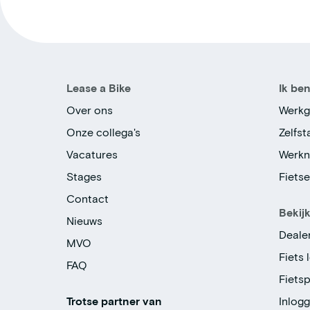
Lease a Bike
Ik be
Over ons
Werkg
Onze collega's
Zelfs
Vacatures
Werk
Stages
Fiets
Contact
Bekij
Nieuws
Deale
MVO
Fiets 
FAQ
Fiets
Trotse partner van
Inlog