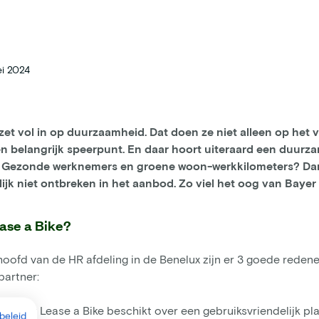
i 2024
zet vol in op duurzaamheid. Dat doen ze niet alleen op het 
n belangrijk speerpunt. En daar hoort uiteraard een duur
. Gezonde werknemers en groene woon-werkkilometers? D
lijk niet ontbreken in het aanbod. Zo viel het oog van Bayer
ase a Bike?
hoofd van de HR afdeling in de Benelux zijn er 3 goede reden
partner:
atform: Lease a Bike beschikt over een gebruiksvriendelijk pl
beleid