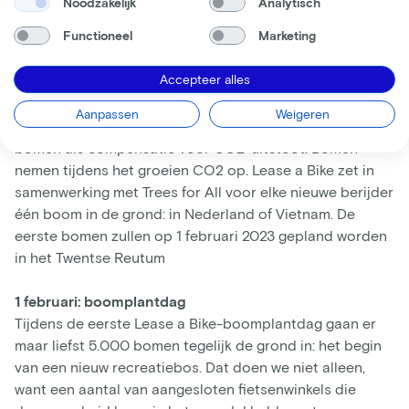
Noodzakelijk
Analytisch
Functioneel
Marketing
Trees for All: een fiets, een boom
Lease a Bike is voor verdere compensatie een
Accepteer alles
samenwerking aangegaan met
Trees for All
. Met als doel
om één van de meest duurzame leasefietsaanbieder van
Aanpassen
Weigeren
Nederland te worden. Trees for All plant wereldwijd
bomen als compensatie voor CO2-uitstoot. Bomen
nemen tijdens het groeien CO2 op. Lease a Bike zet in
samenwerking met Trees for All voor elke nieuwe berijder
één boom in de grond: in Nederland of Vietnam. De
eerste bomen zullen op 1 februari 2023 gepland worden
in het Twentse Reutum
1 februari: boomplantdag
Tijdens de eerste Lease a Bike-boomplantdag gaan er
maar liefst 5.000 bomen tegelijk de grond in: het begin
van een nieuw recreatiebos. Dat doen we niet alleen,
want een aantal van aangesloten fietsenwinkels die