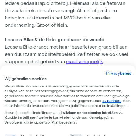
iedere pedaaltrap dichterbij. Helemaal als de fiets van
de zaak deels de auto vervangt. Al met al past een
fietsplan uitstekend in het MVO-beleid van elke
onderneming. Groot of klein.
Lease a Bike & de fiets: goed voor de wereld
Lease a Bike draagt met haar leasefietsen graag bij aan
een duurzaam mobiliteitsbeleid. Zelf zetten we ook veel
stappen op het gebied van
maatschappelijk
verantwoord ondernemen
. Sinds 2021 werken we al
Privacybeleid
CO2-neutraal en investeren we in het verduurzamen van
Wij gebruiken cookies
de keten. Want hoewel een fiets in het gebruik geen
We plaatsen cookies om uw persoonsgegevens te verwerken voor de
emissies uitstoot, is de productie en transport van de
analyse van onze bezoekersgegevens, om onze website te verbeteren,
gepersonaliseerde inhoud en advertenties te tonen en om u een geweldige
fietsen alsnog belastend voor het milieu. Wij zoeken
website-ervaring te bieden. Hierbij delen wij gegevens met
10 partners
. Voor
manieren om dit te compenseren. Met oog voor planeet,
meer informatie over de cookies die we gebruiken opent u de instellingen.
mens en samenleving schenken we bovendien 100 (e-)
Je kan je cookie-instellingen altijd
wijzigen en toesteming intrekken
via
'Cookie instellingen' welke je kan vinden onderaan de webpagina.
bikes aan NGO’s, ter stimulering van het fietsen, en
Vervolgens klik je op de tab ‘Mijn gegevens'.
steunen we Stichting Leergeld, om fietsen toegankelijk te
maken voor iedereen