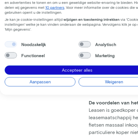
en advertenties te tonen en om u een geweldige website-ervaring te bieden. Hie
Een (elektrische) fiet
delen wij gegevens met
10 partners
. Voor meer informatie over de cookies die 
gebruiken opent u de instellingen.
immers ook aan verdien
Je kan je cookie-instellingen altijd
wijzigen en toesteming intrekken
via 'Cooki
genuanceerder. Sterke
instellingen' welke je kan vinden onderaan de webpagina. Vervolgens klik je op
fiets. Je kunt het maan
‘Mijn gegevens'.
je belastingschaal, t
vanzelfsprekend geldt
Noodzakelijk
Analytisch
Functioneel
Marketing
Leasefiets overneme
Die fijne en comforta
Accepteer alles
fiets van de zaak ove
afhankelijk van de s
Aanpassen
Weigeren
van de leasefiets. Ee
De voordelen van het 
Leasen is goedkoper d
leasemaatschappij hee
fietsen massaal inkoo
particuliere koper nie