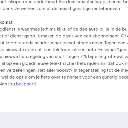
 het inkopen van onderhoud. Een leasemaatschappij neemt bo
een bank. Ze werken zo met de meest gunstige rentetarieven.
ekomst
dienst is waarmee je films kijkt, of de deelauto bij je in de 
uct of dienst gebruik maken op basis van een abonnement. Of e
 koopt steeds minder, maar leaset steeds meer. Tegen een v
 nieuwste content, een telefoon, of een auto. En vanaf 1 ja
e nieuwe fietsregeling van start. Tegen 7% bijtelling, oftewel 
al op een gloednieuwe (elektrische) fiets rijden. En dat ook n
en verzekeringen. Het allermooist? In tegenstelling tot de me
e wel de optie om je fiets over te nemen voor een gunstig bed
plan jou
bespaart
!