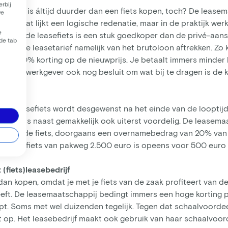
rbij
s leasen is áltijd duurder dan een fiets kopen, toch? De leas
we
en. Dat lijkt een logische redenatie, maar in de praktijk werk
e
r nog, de leasefiets is een stuk goedkoper dan de privé-aan
 de tab
delijkse leasetarief namelijk van het brutoloon aftrekken. Zo kr
ot wel 40% korting op de nieuwprijs. Je betaalt immers minder 
: als je werkgever ook nog besluit om wat bij te dragen is de 
n
bele leasefiets wordt desgewenst na het einde van de looptijd 
rkopen is naast gemakkelijk ook uiterst voordelig. De leasema
taat van de fiets, doorgaans een overnamebedrag van 20% va
n droomfiets van pakweg 2.500 euro is opeens voor 500 euro 
(fiets)leasebedrijf
an kopen, omdat je met je fiets van de zaak profiteert van d
ft. De leasemaatschappij bedingt immers een hoge korting pe
pt. Soms met wel duizenden tegelijk. Tegen dat schaalvoordeel
t op. Het leasebedrijf maakt ook gebruik van haar schaalvoord