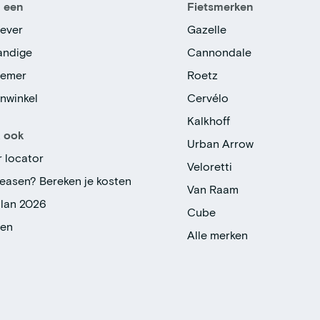
n een
Fietsmerken
ever
Gazelle
tandige
Cannondale
nemer
Roetz
enwinkel
Cervélo
Kalkhoff
k ook
Urban Arrow
r locator
Veloretti
leasen? Bereken je kosten
Van Raam
plan 2026
Cube
gen
Alle merken