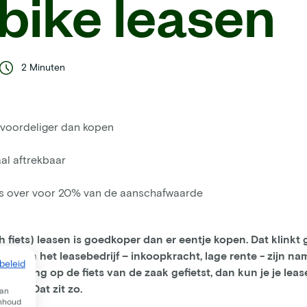
)bike leasen
2 Minuten
s voordeliger dan kopen
aal aftrekbaar
ts over voor 20% van de aanschafwaarde
ch fiets) leasen is goedkoper dan er eentje kopen. Dat klinkt 
len van het leasebedrijf – inkoopkracht, lage rente - zijn na
beleid
jarenlang op de fiets van de zaak gefietst, dan kun je je leas
men. Dat zit zo.
van
inhoud