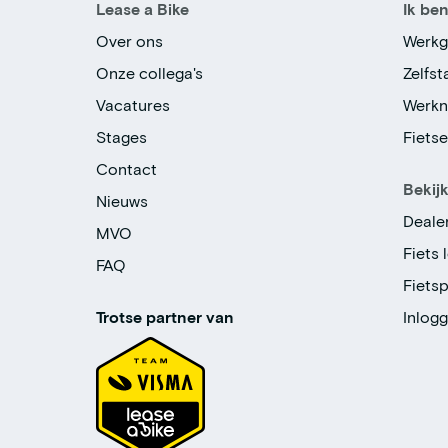
Lease a Bike
Ik be
Over ons
Werkg
Onze collega's
Zelfs
Vacatures
Werk
Stages
Fiets
Contact
Bekij
Nieuws
Deale
MVO
Fiets 
FAQ
Fiets
Trotse partner van
Inlog