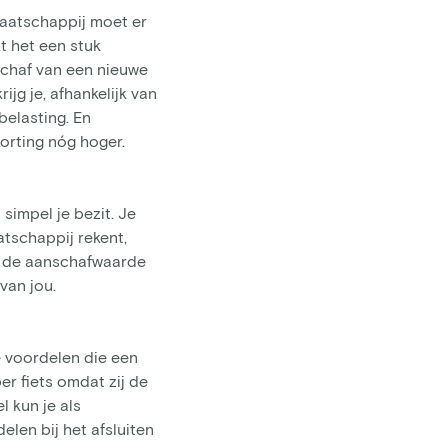
emaatschappij moet er
t het een stuk
schaf van een nieuwe
ijg je, afhankelijk van
belasting. En
korting nóg hoger.
simpel je bezit. Je
atschappij rekent,
n de aanschafwaarde
van jou.
e voordelen die een
r fiets omdat zij de
 kun je als
elen bij het afsluiten