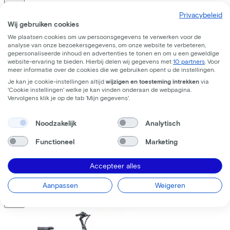
Privacybeleid
Wij gebruiken cookies
We plaatsen cookies om uw persoonsgegevens te verwerken voor de
analyse van onze bezoekersgegevens, om onze website te verbeteren,
gepersonaliseerde inhoud en advertenties te tonen en om u een geweldige
website-ervaring te bieden. Hierbij delen wij gegevens met
10 partners
. Voor
meer informatie over de cookies die we gebruiken opent u de instellingen.
Je kan je cookie-instellingen altijd
wijzigen en toesteming intrekken
via
'Cookie instellingen' welke je kan vinden onderaan de webpagina.
Vervolgens klik je op de tab ‘Mijn gegevens'.
Sparta
d-Rule Ultra
(2024)
Noodzakelijk
Analytisch
Leaseprijs p/m vanaf
Functioneel
Marketing
€102,59
Prijs
€4.399,00
Accepteer alles
Bespaar
€878,00
Bekijk
Aanpassen
Weigeren