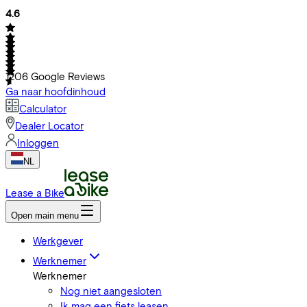
4.6
1206
Google Reviews
Ga naar hoofdinhoud
Calculator
Dealer Locator
Inloggen
NL
Lease a Bike
Open main menu
Werkgever
Werknemer
Werknemer
Nog niet aangesloten
Ik mag een fiets leasen