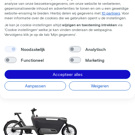
analyse van onze bezoekersgegevens, om onze website te verbeteren,
gepersonaliseerde inhoud en advertenties te tonen en om u een geweldige
website-ervaring te bieden. Hierbij delen wij gegevens met
10 partners
. Voor
meer informatie over de cookies die we gebruiken opent u de instellingen.
Je kan je cookie-instellingen altijd
wijzigen en toesteming intrekken
via
'Cookie instellingen' welke je kan vinden onderaan de webpagina.
Vervolgens klik je op de tab ‘Mijn gegevens'.
Lovens
Lovens Explorer 2 75 Avenue
Green
(2025)
Noodzakelijk
Analytisch
Leaseprijs p/m vanaf
Functioneel
Marketing
€143,45
Prijs
€6.299,00
Accepteer alles
Bespaar
€1.111,06
Bekijk
Aanpassen
Weigeren