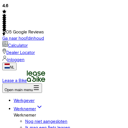
4.6
1205
Google Reviews
Ga naar hoofdinhoud
Calculator
Dealer Locator
Inloggen
NL
Lease a Bike
Open main menu
Werkgever
Werknemer
Werknemer
Nog niet aangesloten
Ik mag een fiets leasen