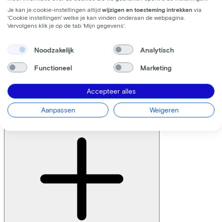
Je kan je cookie-instellingen altijd
wijzigen en toesteming intrekken
via
'Cookie instellingen' welke je kan vinden onderaan de webpagina.
Ik heb nog een vraag
Vervolgens klik je op de tab ‘Mijn gegevens'.
Noodzakelijk
Analytisch
Neem contact met ons op
Functioneel
Marketing
Ik wil mij registreren
Accepteer alles
Zijn er kosten verbonden aan de leasefietsregeling?
Aanpassen
Weigeren