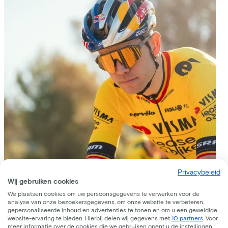
Privacybeleid
Wij gebruiken cookies
We plaatsen cookies om uw persoonsgegevens te verwerken voor de
analyse van onze bezoekersgegevens, om onze website te verbeteren,
gepersonaliseerde inhoud en advertenties te tonen en om u een geweldige
Ook interesse in een fietsplan?
website-ervaring te bieden. Hierbij delen wij gegevens met
10 partners
. Voor
meer informatie over de cookies die we gebruiken opent u de instellingen.