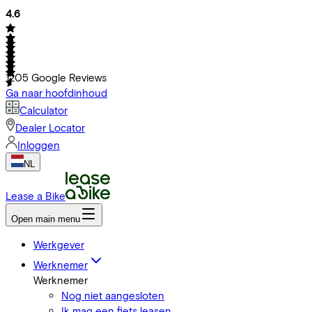
4.6
1205
Google Reviews
Ga naar hoofdinhoud
Calculator
Dealer Locator
Inloggen
NL
Lease a Bike
Open main menu
Werkgever
Werknemer
Werknemer
Nog niet aangesloten
Ik mag een fiets leasen