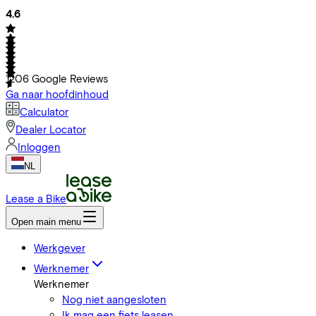
4.6
1206
Google Reviews
Ga naar hoofdinhoud
Calculator
Dealer Locator
Inloggen
NL
Lease a Bike
Open main menu
Werkgever
Werknemer
Werknemer
Nog niet aangesloten
Ik mag een fiets leasen