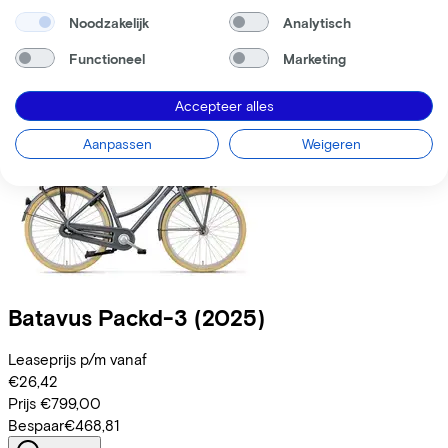
Prijs
€899,00
Noodzakelijk
Analytisch
Bespaar
€477,00
Functioneel
Marketing
Bekijk
Vergelijk
Accepteer alles
Aanpassen
Weigeren
Batavus
Packd-3
(2025)
Leaseprijs p/m vanaf
€26,42
Prijs
€799,00
Bespaar
€468,81