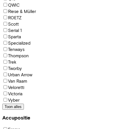
QWIC
Riese & Müller
ROETZ
Scott
Serial 1
Sparta
Specialized
Tenways
Thompson
Trek
Tworby
Urban Arrow
Van Raam
Veloretti
Victoria
Vyber
Toon alles
Accupositie