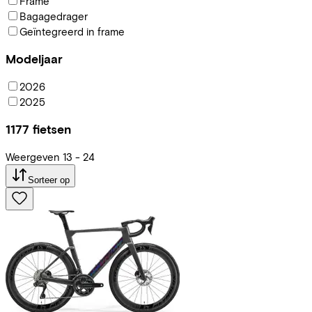
Frame
Bagagedrager
Geïntegreerd in frame
Modeljaar
2026
2025
1177
fietsen
Weergeven
13
-
24
Sorteer op