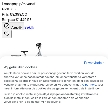
Leaseprijs p/m vanaf
€210,83
Prijs
€9.399,00
Bespaar
€1.445,58
Bekijk
Vergelijk
Privacybeleid
Wij gebruiken cookies
We plaatsen cookies om uw persoonsgegevens te verwerken voor de
analyse van onze bezoekersgegevens, om onze website te verbeteren,
gepersonaliseerde inhoud en advertenties te tonen en om u een geweldige
website-ervaring te bieden. Hierbij delen wij gegevens met
10 partners
. Voor
meer informatie over de cookies die we gebruiken opent u de instellingen.
Batavus
Fonk 7 2026
(2026)
Je kan je cookie-instellingen altijd
wijzigen en toesteming intrekken
via
'Cookie instellingen' welke je kan vinden onderaan de webpagina.
Leaseprijs p/m vanaf
Vervolgens klik je op de tab ‘Mijn gegevens'.
€28,41