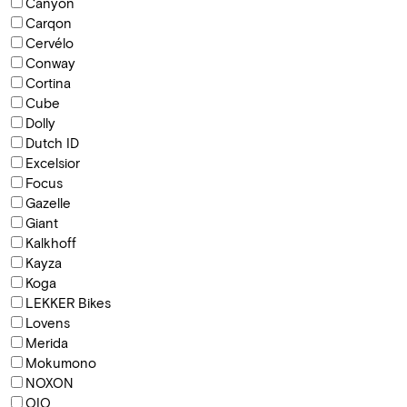
Canyon
Carqon
Cervélo
Conway
Cortina
Cube
Dolly
Dutch ID
Excelsior
Focus
Gazelle
Giant
Kalkhoff
Kayza
Koga
LEKKER Bikes
Lovens
Merida
Mokumono
NOXON
QIO