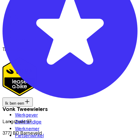
Stages
Contact
Nieuws
MVO
FAQ
Security & Privacy
Trotse partner van
Ik ben een
Vonk Tweewielers
Werkgever
Langstraat
97
Zelfstandige
Werknemer
3771 BD
Barneveld
Fietsenwinkel