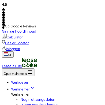
4.6
1205
Google Reviews
Ga naar hoofdinhoud
Calculator
Dealer Locator
Inloggen
NL
Lease a Bike
Open main menu
Werkgever
Werknemer
Werknemer
Nog niet aangesloten
Ik mag een fiets leasen