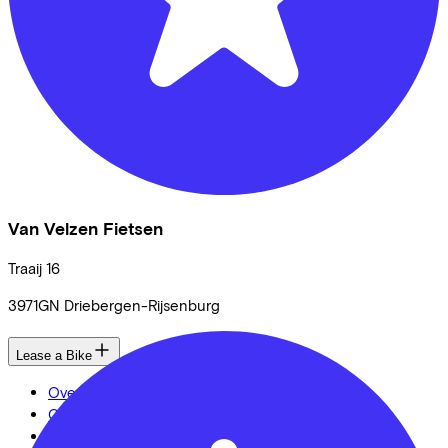
Van Velzen Fietsen
Traaij
16
3971GN
Driebergen-Rijsenburg
Lease a Bike
Over ons
Onze collega's
Vacatures