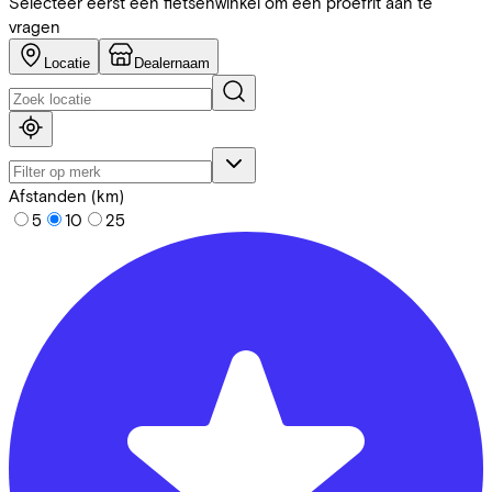
Selecteer eerst een fietsenwinkel om een proefrit aan te
vragen
Locatie
Dealernaam
Afstanden (km)
5
10
25