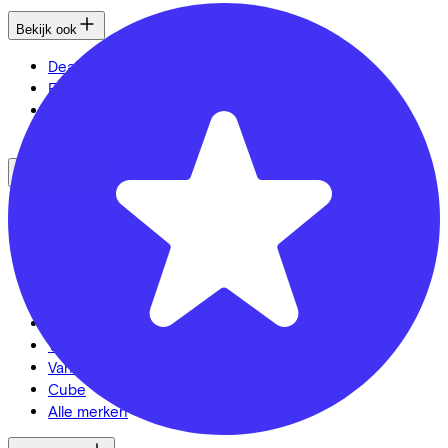
Bekijk ook
Dealer locator
Fiets leasen? Bereken je kosten
Fietsplan 2026
Inloggen
Fietsmerken
Gazelle
Cannondale
Roetz
Cervélo
Kalkhoff
Urban Arrow
Veloretti
Van Raam
Cube
Alle merken