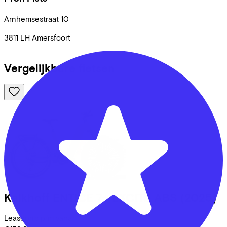
Arnhemsestraat
10
3811 LH
Amersfoort
Vergelijkbare fietsen
Kalkhoff
ENTICE 7+ EXCITE ABS
(2025)
Leaseprijs p/m vanaf