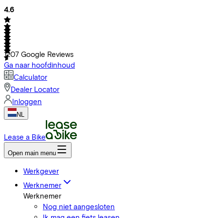
4.6
1207
Google Reviews
Ga naar hoofdinhoud
Calculator
Dealer Locator
Inloggen
NL
Lease a Bike
Open main menu
Werkgever
Werknemer
Werknemer
Nog niet aangesloten
Ik mag een fiets leasen