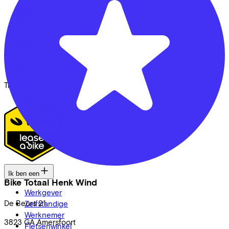
Stages
Contact
Nieuws
MVO
FAQ
Security & Privacy
Trotse partner van
Ik ben een
Bike Totaal Henk Wind
Werkgever
De Beurs
21
Zelfstandige
Werknemer
3823 GA
Amersfoort
Fietsenwinkel