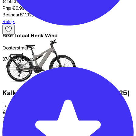
€158,32
Prijs
€6.999,00
Bespaar
€1.192,19
Bekijk
Bike Totaal Henk Wind
Oosterstraat
54
3742 SW
Baarn
Kalkhoff
ENTICE 7+ EXCITE ABS
(2025)
Leaseprijs p/m vanaf
€158,32
Prijs
€6.999,00
Bespaar
€1.192,19
Bekijk