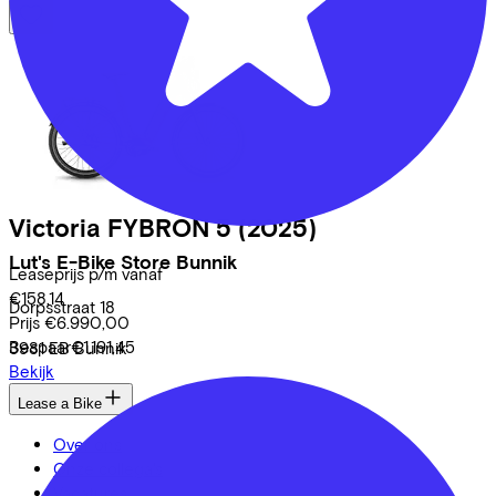
Victoria
FYBRON 5
(2025)
Lut's E-Bike Store Bunnik
Leaseprijs p/m vanaf
€158,14
Dorpsstraat
18
Prijs
€6.990,00
Bespaar
€1.191,45
3981 EB
Bunnik
Bekijk
Lease a Bike
Over ons
Onze collega's
Vacatures