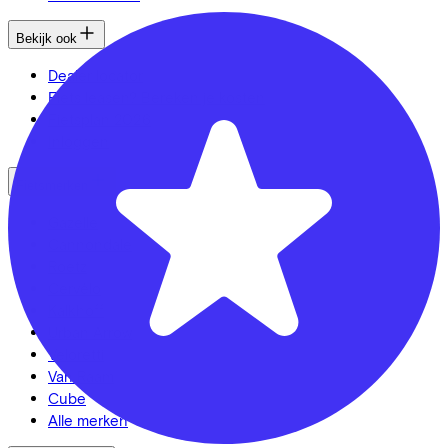
Bekijk ook
Dealer locator
Fiets leasen? Bereken je kosten
Fietsplan 2026
Inloggen
Fietsmerken
Gazelle
Cannondale
Roetz
Cervélo
Kalkhoff
Urban Arrow
Veloretti
Van Raam
Cube
Alle merken