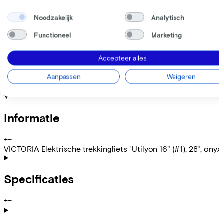
Noodzakelijk
Analytisch
Deze fiets lease je via je werkgever. Bereken de leaseprijs 
Bruto maandsalaris
€
Functioneel
Marketing
Mijn werkgever betaalt
€
Let op: de vermelde lease- en verkoopprijzen zijn indicatief.
Accepteer alles
Leaseprijs p/m vanaf
€115,72
Aanpassen
Weigeren
Incl. Service & verzekeringspakket
Overnameprijs na 3 jaar:
€999,80
Informatie
+
−
VICTORIA Elektrische trekkingfiets "Utilyon 16" (#1), 28", ony
Specificaties
+
−