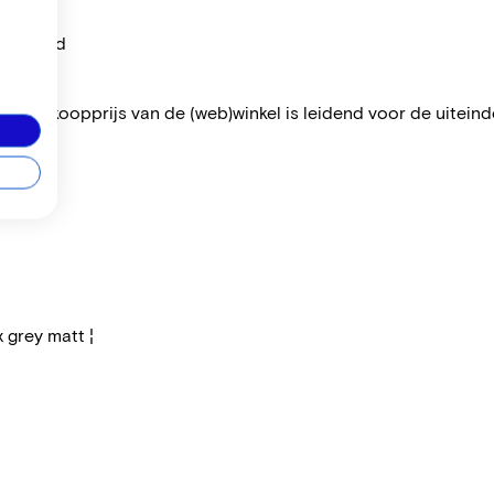
per maand
 De verkoopprijs van de (web)winkel is leidend voor de uiteindel
x grey matt ¦