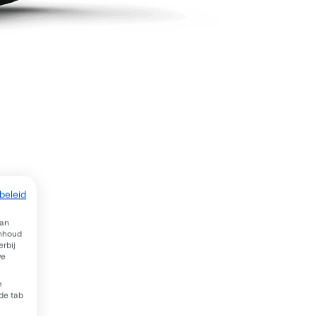
beleid
van
inhoud
rbij
we
e
 de tab