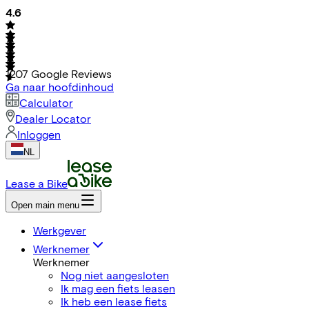
4.6
1207
Google Reviews
Ga naar hoofdinhoud
Calculator
Dealer Locator
Inloggen
NL
Lease a Bike
Open main menu
Werkgever
Werknemer
Werknemer
Nog niet aangesloten
Ik mag een fiets leasen
Ik heb een lease fiets