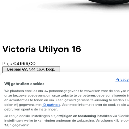
Victoria
Utilyon 16
Prijs
€4.999,00
Bespaar €957,44 t.o.v. koop.
Lees meer over zakelijk leasen.
Beschikbare kleuren
Privacy
Wij gebruiken cookies
Batterij opties
We plaatsen cookies om uw persoonsgegevens te verwerken voor de analyse 
onze bezoekersgegevens, om onze website te verbeteren, gepersonaliseerde 
800 Wh
en advertenties te tonen en om u een geweldige website-ervaring te bieden. Hie
(
Inbegrepen
)
delen wij gegevens met
10 partners
. Voor meer informatie over de cookies die 
Frame model
gebruiken opent u de instellingen.
Hoog
Je kan je cookie-instellingen altijd
wijzigen en toesteming intrekken
via 'Cooki
Accu afneembaar
instellingen' welke je kan vinden onderaan de webpagina. Vervolgens klik je op
Ja
‘Mijn gegevens'.
WERKNEMER
ZELFSTANDIGE