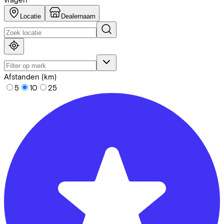
Locatie
Dealernaam
Afstanden (km)
5
10
25