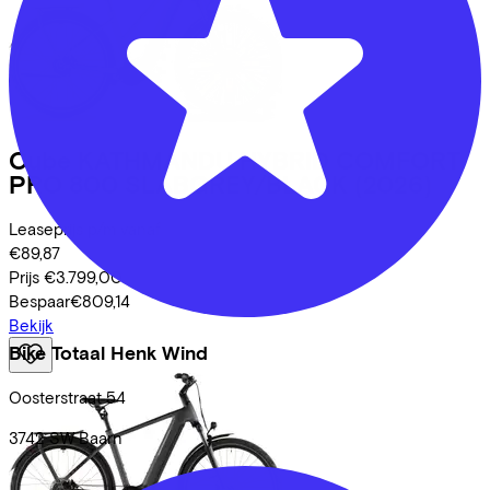
Cube
KATHMANDU HYBRID COMFORT
PRO 800 SLABGREY/BLACK
(2026)
Leaseprijs p/m vanaf
€89,87
Prijs
€3.799,00
Bespaar
€809,14
Bekijk
Bike Totaal Henk Wind
Oosterstraat
54
3742 SW
Baarn