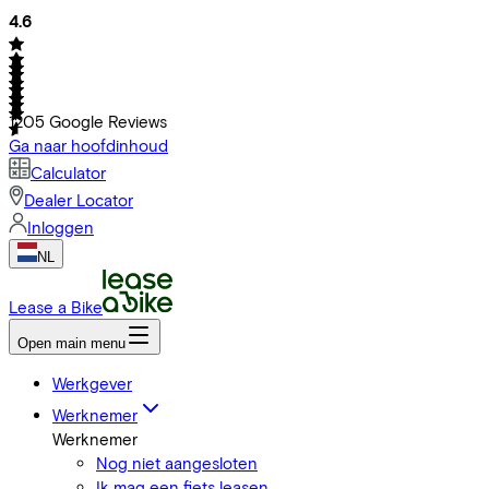
4.6
1205
Google Reviews
Ga naar hoofdinhoud
Calculator
Dealer Locator
Inloggen
NL
Lease a Bike
Open main menu
Werkgever
Werknemer
Werknemer
Nog niet aangesloten
Ik mag een fiets leasen