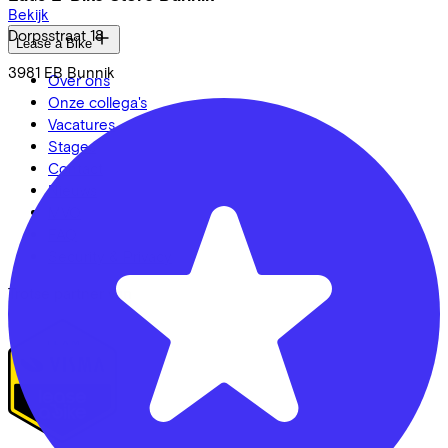
Bekijk
Dorpsstraat
18
Lease a Bike
3981 EB
Bunnik
Over ons
Onze collega's
Vacatures
Stages
Contact
Nieuws
MVO
FAQ
Security & Privacy
Trotse partner van