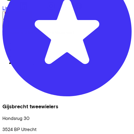
LinkedIn
Instagram
Facebook
Nederlands
Back to top
© Lease a Bike. All Rights Reserved.
Privacy statement
Cookie statement
Cookie instellingen
Gebruiksvoorwaarden
Gijsbrecht tweewielers
Hondsrug
30
3524 BP
Utrecht