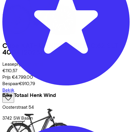
Cube
KATHMANDU HYBRID C:62 SLT
400X
(2025)
Leaseprijs p/m vanaf
€110,57
Prijs
€4.799,00
Bespaar
€910,79
Bekijk
Bike Totaal Henk Wind
Oosterstraat
54
3742 SW
Baarn