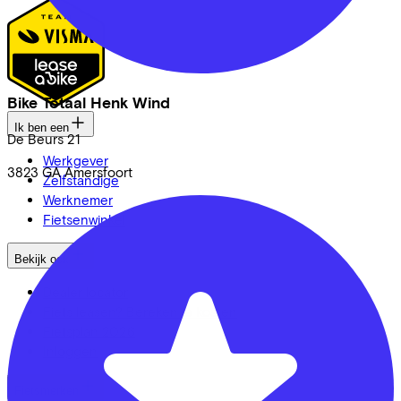
Bike Totaal Henk Wind
Ik ben een
De Beurs
21
Werkgever
3823 GA
Amersfoort
Zelfstandige
Werknemer
Fietsenwinkel
Bekijk ook
Dealer locator
Fiets leasen? Bereken je kosten
Fietsplan 2026
Inloggen
Fietsmerken