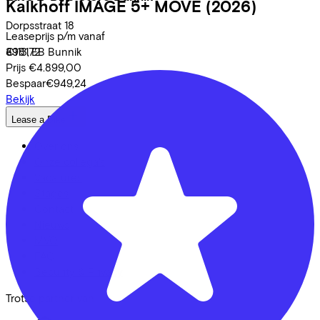
Kalkhoff
IMAGE 5+ MOVE
(2026)
Dorpsstraat
18
Leaseprijs p/m vanaf
3981 EB
Bunnik
€113,72
Prijs
€4.899,00
Bespaar
€949,24
Bekijk
Lease a Bike
Over ons
Onze collega's
Vacatures
Stages
Contact
Nieuws
MVO
FAQ
Security & Privacy
Trotse partner van