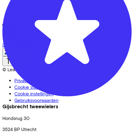
Stadsfietsen
Aangepaste fietsen
Alle fietsen
LinkedIn
Instagram
Facebook
Nederlands
Back to top
© Lease a Bike. All Rights Reserved.
Privacy statement
Cookie statement
Cookie instellingen
Gebruiksvoorwaarden
Gijsbrecht tweewielers
Hondsrug
30
3524 BP
Utrecht