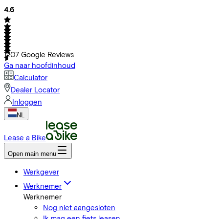
4.6
1207
Google Reviews
Ga naar hoofdinhoud
Calculator
Dealer Locator
Inloggen
NL
Lease a Bike
Open main menu
Werkgever
Werknemer
Werknemer
Nog niet aangesloten
Ik mag een fiets leasen