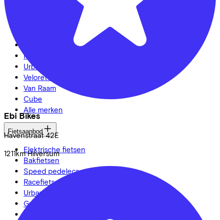
Gazelle
Cannondale
Roetz
Cervélo
Kalkhoff
Urban Arrow
Veloretti
Van Raam
Cube
Alle merken
Ebi Bikes
Fietsaanbod
Havenstraat
42E
Elektrische fietsen
1211km
Hilversum
Bakfietsen
Speed pedelecs
Racefietsen
Urban fietsen
Gravelbikes
Mountainbikes