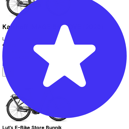
Kalkhoff
IMAGE 5+ MOVE
(2025)
Leaseprijs p/m vanaf
€113,72
Prijs
€4.899,00
Bespaar
€949,24
Bekijk
Lut's E-Bike Store Bunnik