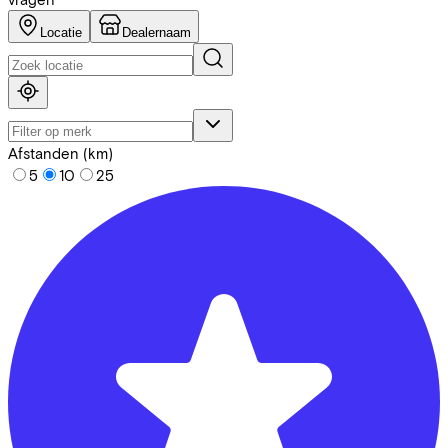
Locatie
Dealernaam
Afstanden (km)
5
10
25