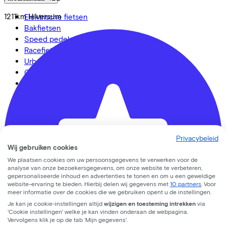
1211km
Hilversum
Elektrische fietsen
Bakfietsen
Speed pedelecs
Racefietsen
Urban fietsen
Gravelbikes
Mountainbikes
Stadsfietsen
Aangepaste fietsen
Alle fietsen
Privacybeleid
Wij gebruiken cookies
We plaatsen cookies om uw persoonsgegevens te verwerken voor de
LinkedIn
Instagram
Facebook
analyse van onze bezoekersgegevens, om onze website te verbeteren,
gepersonaliseerde inhoud en advertenties te tonen en om u een geweldige
Nederlands
website-ervaring te bieden. Hierbij delen wij gegevens met
10 partners
. Voor
meer informatie over de cookies die we gebruiken opent u de instellingen.
Back to top
Je kan je cookie-instellingen altijd
wijzigen en toesteming intrekken
via
© Lease a Bike. All Rights Reserved.
'Cookie instellingen' welke je kan vinden onderaan de webpagina.
Vervolgens klik je op de tab ‘Mijn gegevens'.
Privacy statement