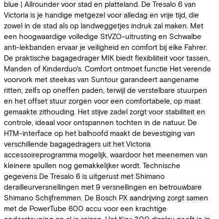
blue ¦ Allrounder voor stad en platteland. De Tresalo 6 van
Victoria is je handige metgezel voor alledag en vrije tijd, die
zowel in de stad als op landweggetjes indruk zal maken. Met
een hoogwaardige volledige StVZO-uitrusting en Schwalbe
anti-lekbanden ervaar je veiligheid en comfort bij elke Fahrer.
De praktische bagagedrager MIK biedt flexibiliteit voor tassen,
Manden of Kinderduo's. Comfort ontmoet functie Het verende
voorvork met steekas van Suntour garandeert aangename
ritten, zelfs op oneffen paden, terwijl de verstelbare stuurpen
en het offset stuur zorgen voor een comfortabele, op maat
gemaakte zithouding. Het stijve zadel zorgt voor stabiliteit en
controle, ideaal voor ontspannen tochten in de natuur. De
HTM-interface op het balhoofd maakt de bevestiging van
verschillende bagagedragers uit het Victoria
accessoireprogramma mogelijk, waardoor het meenemen van
kleinere spullen nog gemakkelijker wordt. Technische
gegevens De Tresalo 6 is uitgerust met Shimano
derailleurversnellingen met 9 versnellingen en betrouwbare
Shimano Schijfremmen. De Bosch PX aandrijving zorgt samen
met de PowerTube 600 accu voor een krachtige
ondersteuning op al je reizen. Het Kiox 300 display geeft je in