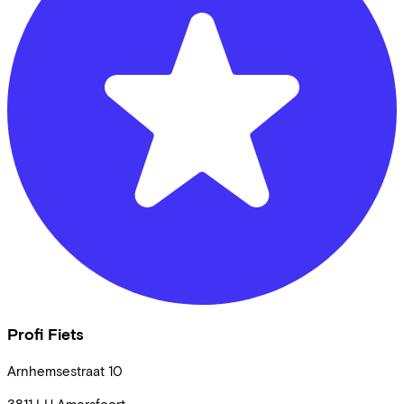
Profi Fiets
Arnhemsestraat
10
3811 LH
Amersfoort