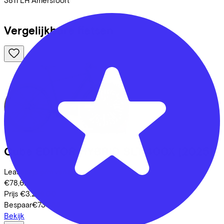
Vergelijkbare fietsen
Cube
EDITOR HYBRID SLT 400X
(2025)
Leaseprijs p/m vanaf
€78,62
Prijs
€3.299,00
Bespaar
€734,88
Bekijk