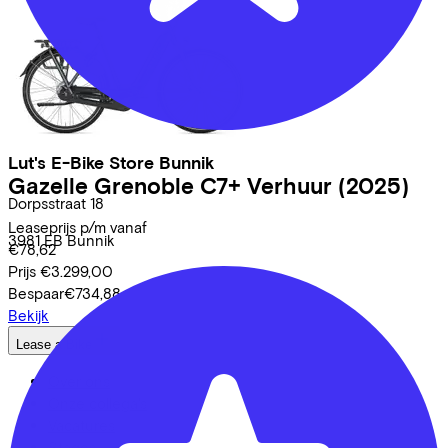
Lut's E-Bike Store Bunnik
Gazelle
Grenoble C7+ Verhuur
(2025)
Dorpsstraat
18
Leaseprijs p/m vanaf
3981 EB
Bunnik
€78,62
Prijs
€3.299,00
Bespaar
€734,88
Bekijk
Lease a Bike
Over ons
Onze collega's
Vacatures
Stages