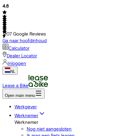
4.6
1207
Google Reviews
Ga naar hoofdinhoud
Calculator
Dealer Locator
Inloggen
NL
Lease a Bike
Open main menu
Werkgever
Werknemer
Werknemer
Nog niet aangesloten
Ik mag een fiets leasen