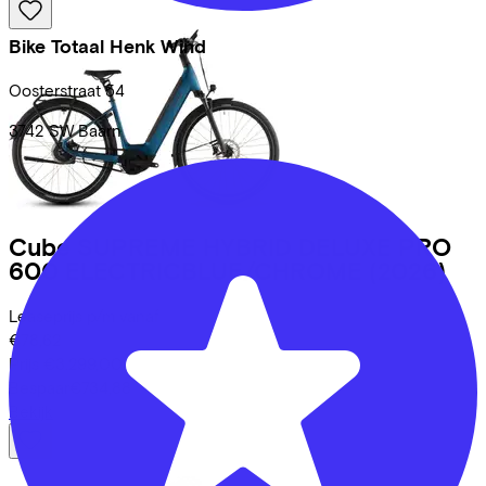
Bike Totaal Henk Wind
Oosterstraat
54
3742 SW
Baarn
Cube
SUPREME HYBRID DELUXE PRO
600 ELECTRICBLUE/CHROME
(2026)
Leaseprijs p/m vanaf
€78,62
Prijs
€3.299,00
Bespaar
€734,88
Bekijk