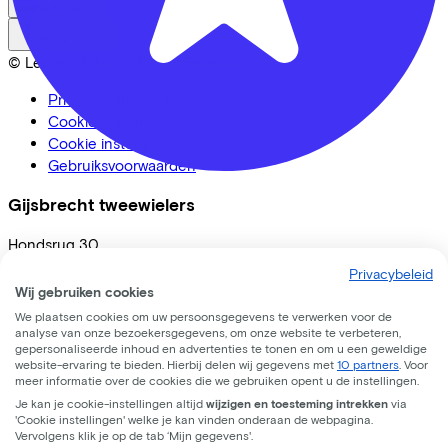
Nederlands
Back to top
© Lease a Bike. All Rights Reserved.
Privacy statement
Cookie statement
Cookie instellingen
Gebruiksvoorwaarden
Gijsbrecht tweewielers
Hondsrug
30
Privacybeleid
3524 BP
Utrecht
Wij gebruiken cookies
We plaatsen cookies om uw persoonsgegevens te verwerken voor de
analyse van onze bezoekersgegevens, om onze website te verbeteren,
gepersonaliseerde inhoud en advertenties te tonen en om u een geweldige
website-ervaring te bieden. Hierbij delen wij gegevens met
10 partners
. Voor
meer informatie over de cookies die we gebruiken opent u de instellingen.
Je kan je cookie-instellingen altijd
wijzigen en toesteming intrekken
via
'Cookie instellingen' welke je kan vinden onderaan de webpagina.
Vervolgens klik je op de tab ‘Mijn gegevens'.