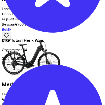
Leaseprijs p/m vanaf
€83,21
Prijs
€3.499,00
Bespaar
€766,85
Bekijk
Bike Totaal Henk Wind
Oosterstraat
54
3742 SW
Baarn
Merida
eFLOAT CITY 400
(2026)
Leaseprijs p/m vanaf
€83,21
Prijs
€3.499,00