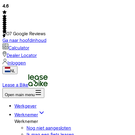
4.6
1207
Google Reviews
Ga naar hoofdinhoud
Calculator
Dealer Locator
Inloggen
NL
Lease a Bike
Open main menu
Werkgever
Werknemer
Werknemer
Nog niet aangesloten
Ik mag een fiets leasen