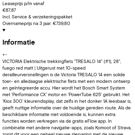
Leaseprijs p/m vanaf
€87,87
Incl. Service & verzekeringspakket
Overnameprijs na 3 jaar:
€739,80
Informatie
+
−
VICTORIA Elektrische trekkingfiets "TRESALO 14" (#1), 28",
fuego red matt ¦ Uitgerust met 10-speed
derailleurversnellingen is de Victoria TRESALO 14 een solide
toer- en alledaagse elektrische fiets met een modern ontwerp
en geïntegreerde accu. Hier wordt het Bosch Smart System
met 'Performance CX' motor en 'PowerTube 625' gebruikt. Het
'Kiox 300' kleurendisplay, dat zelfs in het donker 1A leesbaar is,
geeft nuttige informatie over de huidige gereden route. Als de
beschikbare informatie niet voldoende is, kunnen extra
functies worden verkregen via de gratis eFlow app. In
combinatie met andere navigatie-apps, zoals Komoot of Strava,
zorgt dit voor een geheel nieuwe rijervaring met de nieuwe