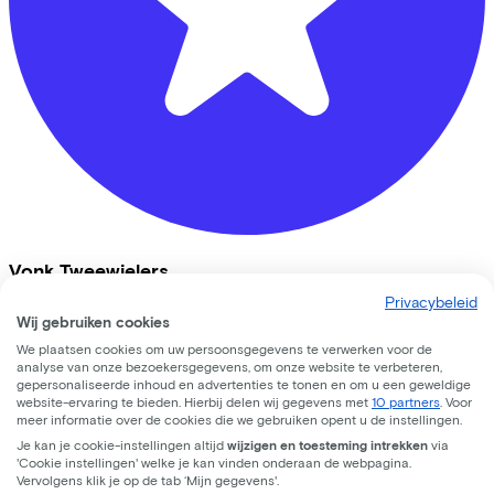
Vonk Tweewielers
Privacybeleid
Langstraat
97
Wij gebruiken cookies
We plaatsen cookies om uw persoonsgegevens te verwerken voor de
3771 BD
Barneveld
analyse van onze bezoekersgegevens, om onze website te verbeteren,
gepersonaliseerde inhoud en advertenties te tonen en om u een geweldige
website-ervaring te bieden. Hierbij delen wij gegevens met
10 partners
. Voor
meer informatie over de cookies die we gebruiken opent u de instellingen.
Je kan je cookie-instellingen altijd
wijzigen en toesteming intrekken
via
'Cookie instellingen' welke je kan vinden onderaan de webpagina.
Vervolgens klik je op de tab ‘Mijn gegevens'.