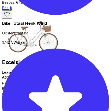
Bespaar
€436,09
Bekijk
Bike Totaal Henk Wind
Oosterstraat
54
3742 SW
Baarn
Excelsior
Glorious
(2025)
Leaseprijs p/m vanaf
€20,65
Prijs
€509,95
Bespaar
€445,11
Bekijk