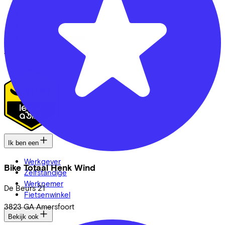
Nieuws
MVO
FAQ
Security & Privacy
Trotse partner van
Ik ben een
Werkgever
Bike Totaal Henk Wind
Zelfstandige
Werknemer
De Beurs
21
Fietsenwinkel
3823 GA
Amersfoort
Bekijk ook