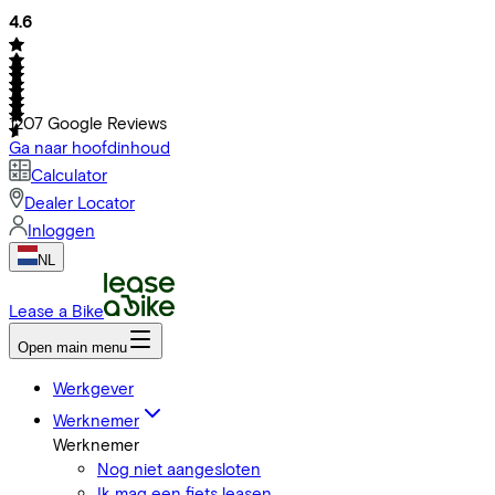
4.6
1207
Google Reviews
Ga naar hoofdinhoud
Calculator
Dealer Locator
Inloggen
NL
Lease a Bike
Open main menu
Werkgever
Werknemer
Werknemer
Nog niet aangesloten
Ik mag een fiets leasen