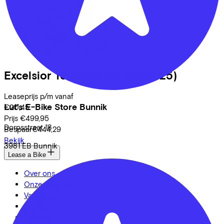
Excelsior
Touring Niro ND
(2025)
Leaseprijs p/m vanaf
Lut's E-Bike Store Bunnik
€20,45
Prijs
€499,95
Dorpsstraat
18
Bespaar
€444,29
Bekijk
3981 EB
Bunnik
Lease a Bike
Over ons
Onze collega's
Vacatures
Stages
Contact