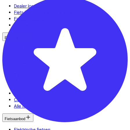
Dealer locator
Fiets leasen? Bereken je kosten
Fietsplan 2026
Inloggen
Fietsmerken
Gazelle
Cannondale
Roetz
Cervélo
Kalkhoff
Urban Arrow
Veloretti
Van Raam
Cube
Alle merken
Fietsaanbod
Elektrische fietsen