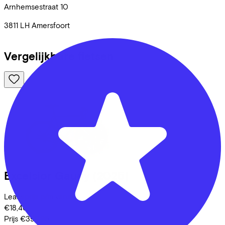
Arnhemsestraat
10
3811 LH
Amersfoort
Vergelijkbare fietsen
Excelsior
Gaudy
(2025)
Leaseprijs p/m vanaf
€18,46
Prijs
€399,95