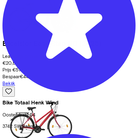
Excelsior
Easy Step ND
(2025)
Leaseprijs p/m vanaf
€20,85
Prijs
€519,95
Bespaar
€445,93
Bekijk
Bike Totaal Henk Wind
Oosterstraat
54
3742 SW
Baarn