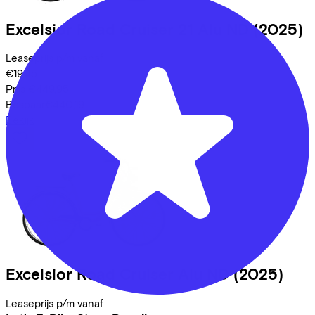
Excelsior
Road Cruiser 21 Alu ND
(2025)
Leaseprijs p/m vanaf
€19,45
Prijs
€449,95
Bespaar
€440,19
Bekijk
Excelsior
Road Cruiser Alu ND
(2025)
Leaseprijs p/m vanaf