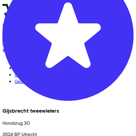
LinkedIn
Instagram
Facebook
Nederlands
Back to top
© Lease a Bike. All Rights Reserved.
Privacy statement
Cookie statement
Cookie instellingen
Gebruiksvoorwaarden
Gijsbrecht tweewielers
Hondsrug
30
3524 BP
Utrecht