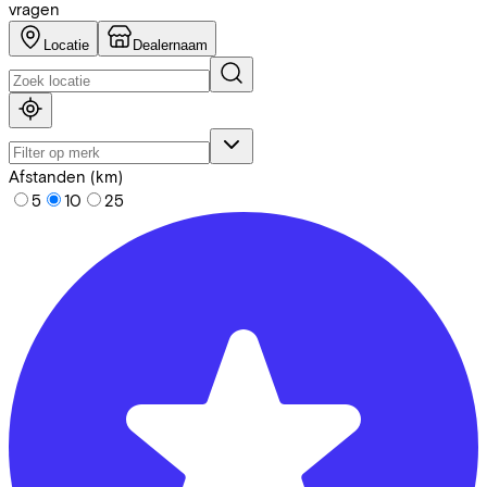
vragen
Locatie
Dealernaam
Afstanden (km)
5
10
25