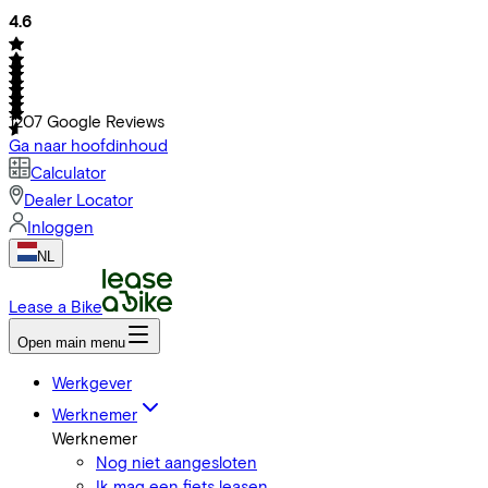
4.6
1207
Google Reviews
Ga naar hoofdinhoud
Calculator
Dealer Locator
Inloggen
NL
Lease a Bike
Open main menu
Werkgever
Werknemer
Werknemer
Nog niet aangesloten
Ik mag een fiets leasen