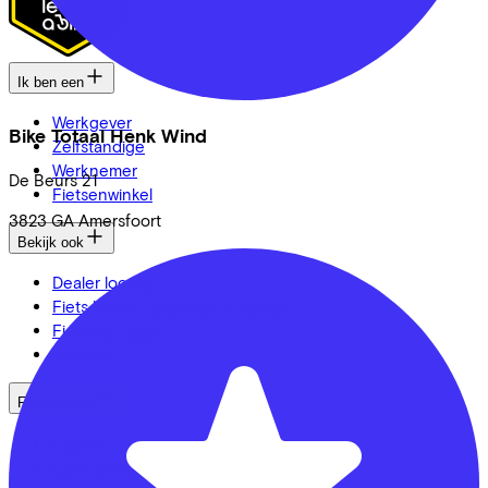
Ik ben een
Werkgever
Bike Totaal Henk Wind
Zelfstandige
Werknemer
De Beurs
21
Fietsenwinkel
3823 GA
Amersfoort
Bekijk ook
Dealer locator
Fiets leasen? Bereken je kosten
Fietsplan 2026
Inloggen
Fietsmerken
Gazelle
Cannondale