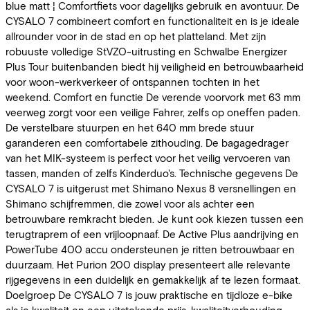
blue matt ¦ Comfortfiets voor dagelijks gebruik en avontuur. De
CYSALO 7 combineert comfort en functionaliteit en is je ideale
allrounder voor in de stad en op het platteland. Met zijn
robuuste volledige StVZO-uitrusting en Schwalbe Energizer
Plus Tour buitenbanden biedt hij veiligheid en betrouwbaarheid
voor woon-werkverkeer of ontspannen tochten in het
weekend. Comfort en functie De verende voorvork met 63 mm
veerweg zorgt voor een veilige Fahrer, zelfs op oneffen paden.
De verstelbare stuurpen en het 640 mm brede stuur
garanderen een comfortabele zithouding. De bagagedrager
van het MIK-systeem is perfect voor het veilig vervoeren van
tassen, manden of zelfs Kinderduo's. Technische gegevens De
CYSALO 7 is uitgerust met Shimano Nexus 8 versnellingen en
Shimano schijfremmen, die zowel voor als achter een
betrouwbare remkracht bieden. Je kunt ook kiezen tussen een
terugtraprem of een vrijloopnaaf. De Active Plus aandrijving en
PowerTube 400 accu ondersteunen je ritten betrouwbaar en
duurzaam. Het Purion 200 display presenteert alle relevante
rijgegevens in een duidelijk en gemakkelijk af te lezen formaat.
Doelgroep De CYSALO 7 is jouw praktische en tijdloze e-bike
als je kwaliteit en een uitstekende prijs-kwaliteitverhouding