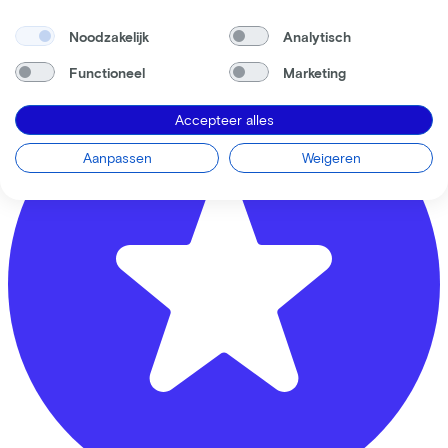
Hondsrug
30
Noodzakelijk
Analytisch
3524 BP
Utrecht
Functioneel
Marketing
Accepteer alles
Aanpassen
Weigeren