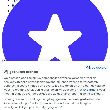
Racefietsen
Urban fietsen
Gravelbikes
Mountainbikes
Stadsfietsen
Aangepaste fietsen
Alle fietsen
LinkedIn
Instagram
Facebook
Privacybeleid
Nederlands
Wij gebruiken cookies
Back to top
We plaatsen cookies om uw persoonsgegevens te verwerken voor de
© Lease a Bike. All Rights Reserved.
analyse van onze bezoekersgegevens, om onze website te verbeteren,
gepersonaliseerde inhoud en advertenties te tonen en om u een geweldige
website-ervaring te bieden. Hierbij delen wij gegevens met
10 partners
. Voor
Privacy statement
meer informatie over de cookies die we gebruiken opent u de instellingen.
Cookie statement
Je kan je cookie-instellingen altijd
wijzigen en toesteming intrekken
via
Gijsbrecht tweewielers
Cookie instellingen
'Cookie instellingen' welke je kan vinden onderaan de webpagina.
Gebruiksvoorwaarden
Vervolgens klik je op de tab ‘Mijn gegevens'.