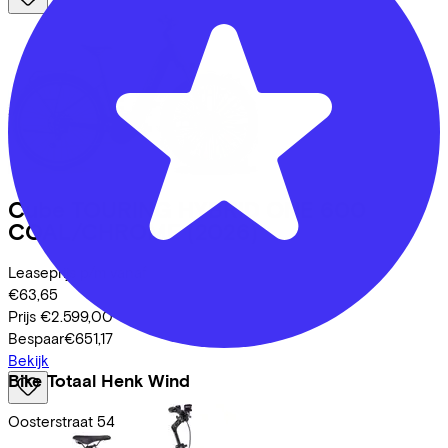
Cube
TOURING HYBRID ONE 600
COAL/CHROME
(2026)
Leaseprijs p/m vanaf
€63,65
Prijs
€2.599,00
Bespaar
€651,17
Bekijk
Bike Totaal Henk Wind
Oosterstraat
54