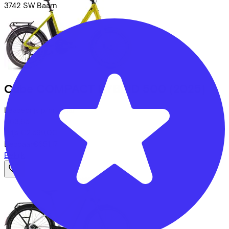
3742 SW
Baarn
Cube
COMPACT HYBRID 500
(2025)
Leaseprijs p/m vanaf
€63,65
Prijs
€2.599,00
Bespaar
€651,17
Bekijk