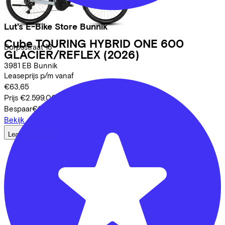
Lut's E-Bike Store Bunnik
Cube
TOURING HYBRID ONE 600
Dorpsstraat
18
GLACIER/REFLEX
(2026)
3981 EB
Bunnik
Leaseprijs p/m vanaf
€63,65
Prijs
€2.599,00
Bespaar
€651,17
Bekijk
Lease a Bike
Over ons
Onze collega's
Vacatures
Stages
Contact
Nieuws
MVO