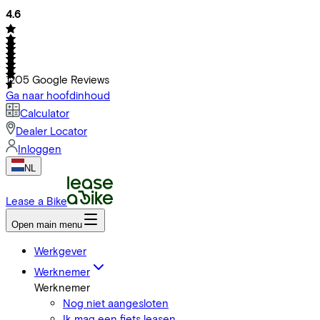
4.6
1205
Google Reviews
Ga naar hoofdinhoud
Calculator
Dealer Locator
Inloggen
NL
Lease a Bike
Open main menu
Werkgever
Werknemer
Werknemer
Nog niet aangesloten
Ik mag een fiets leasen