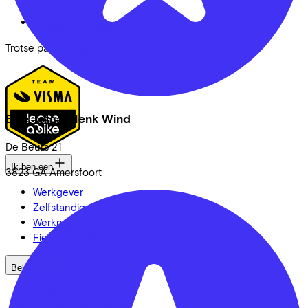
FAQ
Security & Privacy
Trotse partner van
Bike Totaal Henk Wind
De Beurs
21
Ik ben een
3823 GA
Amersfoort
Werkgever
Zelfstandige
Werknemer
Fietsenwinkel
Bekijk ook
Dealer locator
Fiets leasen? Bereken je kosten