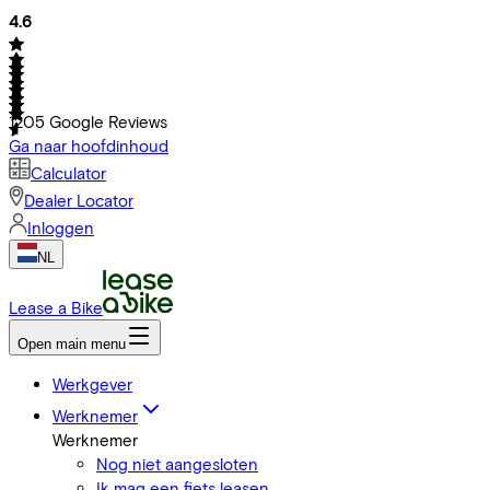
4.6
1205
Google Reviews
Ga naar hoofdinhoud
Calculator
Dealer Locator
Inloggen
NL
Lease a Bike
Open main menu
Werkgever
Werknemer
Werknemer
Nog niet aangesloten
Ik mag een fiets leasen