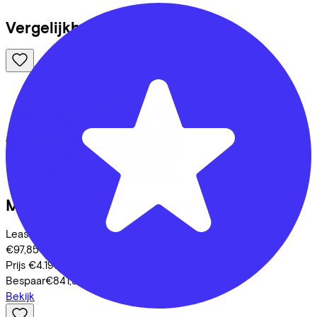
Vergelijkbare fietsen
Merida
eFLOAT TOUR CC 400
(2026)
Leaseprijs p/m vanaf
€97,85
Prijs
€4.199,00
Bespaar
€841,94
Bekijk