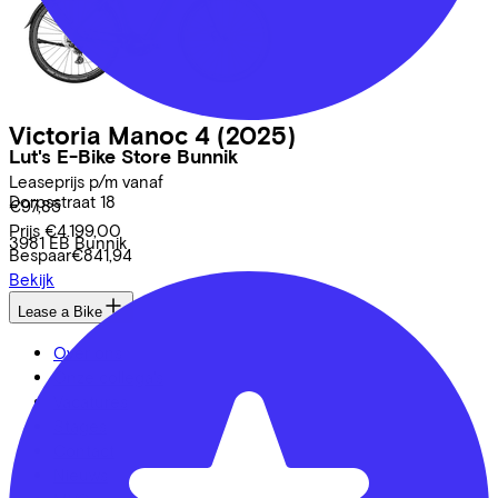
Victoria
Manoc 4
(2025)
Lut's E-Bike Store Bunnik
Leaseprijs p/m vanaf
Dorpsstraat
18
€97,85
Prijs
€4.199,00
3981 EB
Bunnik
Bespaar
€841,94
Bekijk
Lease a Bike
Over ons
Onze collega's
Vacatures
Stages
Contact
Nieuws