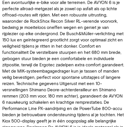
Een avontuurlijke e-bike voor alle terreinen. De AVYON 6 is je
perfecte allroad-metgezel als je zowel op asfalt als op lichte
offroad-routes wilt rijden. Met een robuuste uitrusting,
waaronder de RockShox Recon Silver RL-verende voorvork,
bedwing je moeiteloos oneffen wegen en geniet je van
rijplezier op elke ondergrond. De Busch&Müller-verlichting met
150 lux en geïntegreerd grootlicht zorgt voor optimaal zicht en
veiligheid tijdens je ritten in het donker. Comfort en
functionaliteit De verstelbare stuurpen en het 680 mm brede,
gebogen stuur bieden je een comfortabele en individuele
zitpositie, terwijl de Ergotec zadelpen extra comfort garandeert.
Met de MIK-systeembagagedrager kun je tassen of manden
veilig bevestigen, perfect voor spontane uitstapjes of langere
reizen. Technische gegevens Uitgerust met een 10-
versnellingen Shimano Deore-achterderailleur en Shimano
remmen (203 mm voor, 180 mm achter), garandeert de AVYON
6 nauwkeurig schakelen en krachtige remprestaties. De
Performance Line PX-aandrijving en de PowerTube 800-accu
bieden je betrouwbare ondersteuning tijdens al je tochten. Het
Kiox 500-display geeft je in één oogopslag alle belangrijke
rijgegevens. Doelgroep De AVYON 6 is je ideale metgezel als je