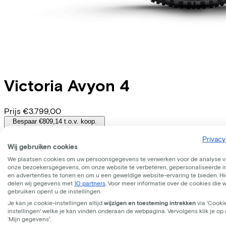
Victoria
Avyon 4
Prijs
€3.799,00
Bespaar €809,14 t.o.v. koop.
Lees meer over zakelijk leasen.
Beschikbare kleuren
Privacy
Wij gebruiken cookies
Batterij opties
We plaatsen cookies om uw persoonsgegevens te verwerken voor de analyse 
onze bezoekersgegevens, om onze website te verbeteren, gepersonaliseerde 
600 Wh
en advertenties te tonen en om u een geweldige website-ervaring te bieden. Hie
(
Inbegrepen
)
delen wij gegevens met
10 partners
. Voor meer informatie over de cookies die 
Frame model
gebruiken opent u de instellingen.
Hoog
Je kan je cookie-instellingen altijd
wijzigen en toesteming intrekken
via 'Cooki
Accu afneembaar
instellingen' welke je kan vinden onderaan de webpagina. Vervolgens klik je op
Ja
‘Mijn gegevens'.
WERKNEMER
ZELFSTANDIGE