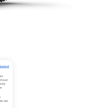
beleid
van
inhoud
rbij
we
e
 de tab