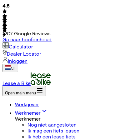
4.6
1207
Google Reviews
Ga naar hoofdinhoud
Calculator
Dealer Locator
Inloggen
NL
Lease a Bike
Open main menu
Werkgever
Werknemer
Werknemer
Nog niet aangesloten
Ik mag een fiets leasen
Ik heb een lease fiets