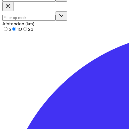
Afstanden (km)
5
10
25