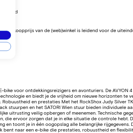
per maand
 De verkoopprijs van de (web)winkel is leidend voor de uiteindel
¦ E-bike voor ontdekkingsreizigers en avonturiers. De AVYON 4
 technologie en biedt je de vrijheid om nieuwe horizonten te 
. Robuustheid en prestaties Met het RockShox Judy Silver T
ack stuurpen en het SATORI Wien stuur bieden individuele aan
jke uitrusting veilig opbergen of meenemen. Technische geg
die ervoor zorgen dat je in elke situatie de controle hebt.
ng en toont je in één oogopslag alle belangrijke rijgegevens
bent naar een e-bike die prestaties, robuustheid en flexibili