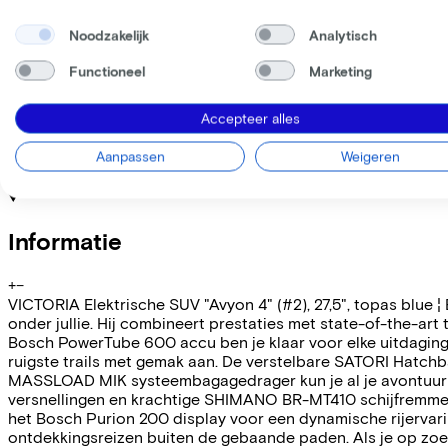
Noodzakelijk
Analytisch
Deze fiets lease je via je werkgever. Bereken de leaseprijs 
Bruto maandsalaris
€
Functioneel
Marketing
Mijn werkgever betaalt
€
Let op: de vermelde lease- en verkoopprijzen zijn indicatief.
Accepteer alles
Leaseprijs p/m vanaf
€89,87
Aanpassen
Weigeren
Incl. Service & verzekeringspakket
Overnameprijs na 3 jaar:
€759,80
Informatie
+
−
VICTORIA Elektrische SUV "Avyon 4" (#2), 27,5", topas blue 
onder jullie. Hij combineert prestaties met state-of-the-art
Bosch PowerTube 600 accu ben je klaar voor elke uitdaging
ruigste trails met gemak aan. De verstelbare SATORI Hatchb
MASSLOAD MIK systeembagagedrager kun je al je avontuurli
versnellingen en krachtige SHIMANO BR-MT410 schijfremmen, 
het Bosch Purion 200 display voor een dynamische rijervari
ontdekkingsreizen buiten de gebaande paden. Als je op zoek 