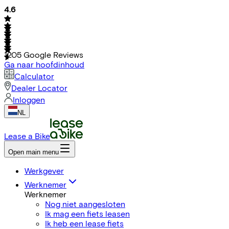
4.6
1205
Google Reviews
Ga naar hoofdinhoud
Calculator
Dealer Locator
Inloggen
NL
Lease a Bike
Open main menu
Werkgever
Werknemer
Werknemer
Nog niet aangesloten
Ik mag een fiets leasen
Ik heb een lease fiets