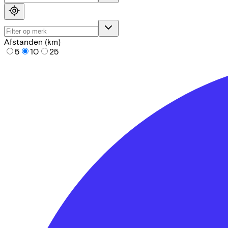
Afstanden (km)
5
10
25