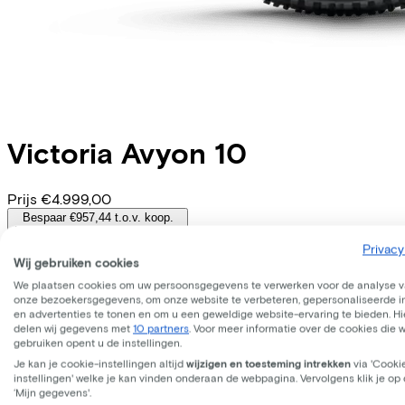
Victoria
Avyon 10
Prijs
€4.999,00
Bespaar €957,44 t.o.v. koop.
Lees meer over zakelijk leasen.
Beschikbare kleuren
Privacy
Wij gebruiken cookies
Batterij opties
We plaatsen cookies om uw persoonsgegevens te verwerken voor de analyse 
onze bezoekersgegevens, om onze website te verbeteren, gepersonaliseerde 
800 Wh
en advertenties te tonen en om u een geweldige website-ervaring te bieden. Hie
(
Inbegrepen
)
delen wij gegevens met
10 partners
. Voor meer informatie over de cookies die 
Frame model
gebruiken opent u de instellingen.
Hoog
Je kan je cookie-instellingen altijd
wijzigen en toesteming intrekken
via 'Cooki
Accu afneembaar
instellingen' welke je kan vinden onderaan de webpagina. Vervolgens klik je op
Ja
‘Mijn gegevens'.
WERKNEMER
ZELFSTANDIGE