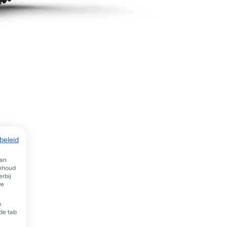
beleid
van
inhoud
rbij
we
e
 de tab