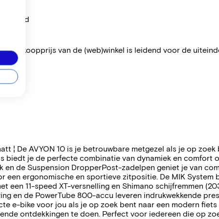
per maand
 De verkoopprijs van de (web)winkel is leidend voor de uiteindel
 matt ¦ De AVYON 10 is je betrouwbare metgezel als je op zoe
-fiets biedt je de perfecte combinatie van dynamiek en comfor
 en de Suspension DropperPost-zadelpen geniet je van comfo
 een ergonomische en sportieve zitpositie. De MIK System bag
et een 11-speed XT-versnelling en Shimano schijfremmen (203
ving en de PowerTube 800-accu leveren indrukwekkende presta
te e-bike voor jou als je op zoek bent naar een modern fiets 
nde ontdekkingen te doen. Perfect voor iedereen die op zoek 