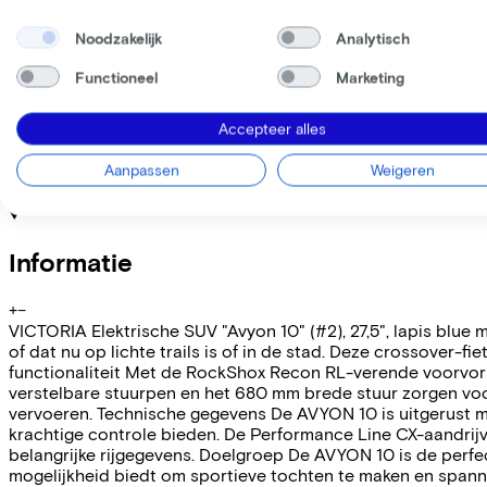
Noodzakelijk
Analytisch
Deze fiets lease je via je werkgever. Bereken de leaseprijs 
Bruto maandsalaris
€
Functioneel
Marketing
Mijn werkgever betaalt
€
Let op: de vermelde lease- en verkoopprijzen zijn indicatief.
Accepteer alles
Leaseprijs p/m vanaf
€115,72
Aanpassen
Weigeren
Incl. Service & verzekeringspakket
Overnameprijs na 3 jaar:
€999,80
Informatie
+
−
VICTORIA Elektrische SUV "Avyon 10" (#2), 27,5", lapis blue
of dat nu op lichte trails is of in de stad. Deze crossover
functionaliteit Met de RockShox Recon RL-verende voorvork
verstelbare stuurpen en het 680 mm brede stuur zorgen voor
vervoeren. Technische gegevens De AVYON 10 is uitgerust m
krachtige controle bieden. De Performance Line CX-aandrij
belangrijke rijgegevens. Doelgroep De AVYON 10 is de perfec
mogelijkheid biedt om sportieve tochten te maken en spanne