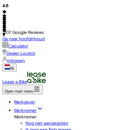
4.6
1207
Google Reviews
Ga naar hoofdinhoud
Calculator
Dealer Locator
Inloggen
NL
Lease a Bike
Open main menu
Werkgever
Werknemer
Werknemer
Nog niet aangesloten
Ik mag een fiets leasen