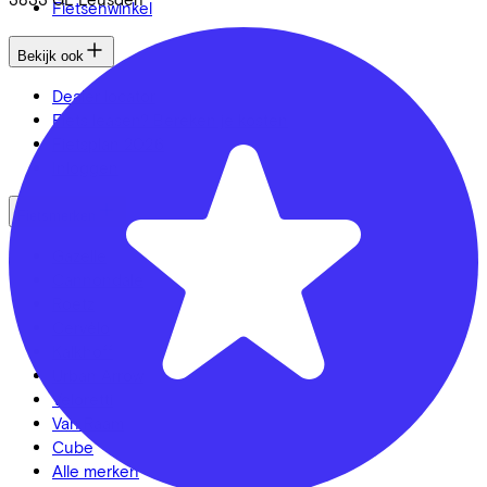
Fietsenwinkel
Bekijk ook
Dealer locator
Fiets leasen? Bereken je kosten
Fietsplan 2026
Inloggen
Fietsmerken
Gazelle
Cannondale
Roetz
Cervélo
Kalkhoff
Urban Arrow
Veloretti
Van Raam
Cube
Alle merken