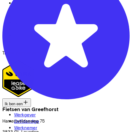
Vacatures
Stages
Contact
Nieuws
MVO
FAQ
Security & Privacy
Trotse partner van
Ik ben een
Fietsen van Greefhorst
Werkgever
Hamersveldseweg
75
Zelfstandige
Werknemer
3833 GL
Leusden