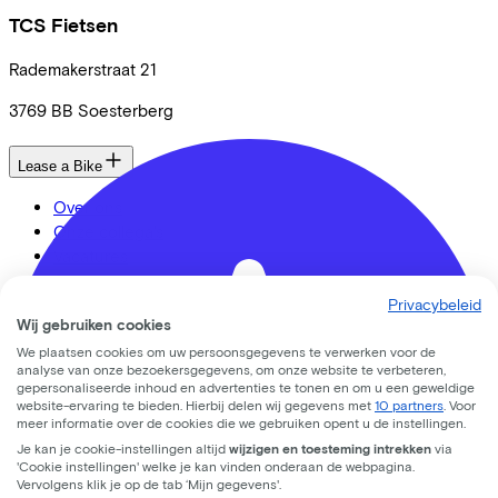
TCS Fietsen
Rademakerstraat
21
3769 BB
Soesterberg
Lease a Bike
Over ons
Onze collega's
Vacatures
Stages
Privacybeleid
Contact
Wij gebruiken cookies
Nieuws
We plaatsen cookies om uw persoonsgegevens te verwerken voor de
MVO
analyse van onze bezoekersgegevens, om onze website te verbeteren,
FAQ
gepersonaliseerde inhoud en advertenties te tonen en om u een geweldige
Security & Privacy
website-ervaring te bieden. Hierbij delen wij gegevens met
10 partners
. Voor
meer informatie over de cookies die we gebruiken opent u de instellingen.
Trotse partner van
Je kan je cookie-instellingen altijd
wijzigen en toesteming intrekken
via
'Cookie instellingen' welke je kan vinden onderaan de webpagina.
Vervolgens klik je op de tab ‘Mijn gegevens'.