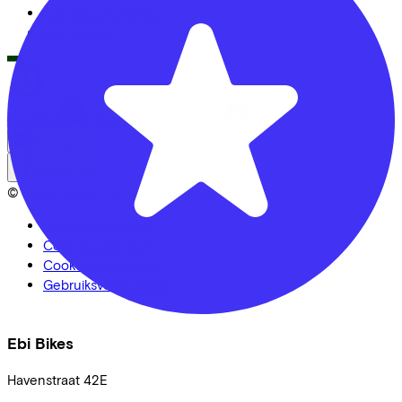
Aangepaste fietsen
Alle fietsen
LinkedIn
Instagram
Facebook
Nederlands
Back to top
© Lease a Bike. All Rights Reserved.
Privacy statement
Cookie statement
Cookie instellingen
Gebruiksvoorwaarden
Ebi Bikes
Havenstraat
42E