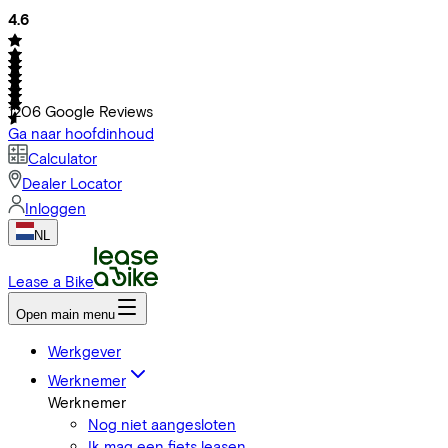
4.6
1206
Google Reviews
Ga naar hoofdinhoud
Calculator
Dealer Locator
Inloggen
NL
Lease a Bike
Open main menu
Werkgever
Werknemer
Werknemer
Nog niet aangesloten
Ik mag een fiets leasen