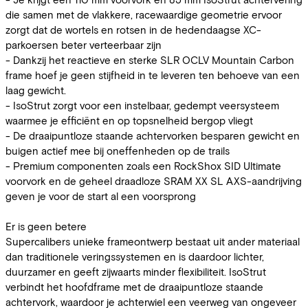
die samen met de vlakkere, racewaardige geometrie ervoor
zorgt dat de wortels en rotsen in de hedendaagse XC-
parkoersen beter verteerbaar zijn
- Dankzij het reactieve en sterke SLR OCLV Mountain Carbon
frame hoef je geen stijfheid in te leveren ten behoeve van een
laag gewicht.
- IsoStrut zorgt voor een instelbaar, gedempt veersysteem
waarmee je efficiënt en op topsnelheid bergop vliegt
- De draaipuntloze staande achtervorken besparen gewicht en
buigen actief mee bij oneffenheden op de trails
- Premium componenten zoals een RockShox SID Ultimate
voorvork en de geheel draadloze SRAM XX SL AXS-aandrijving
geven je voor de start al een voorsprong
Er is geen betere
Supercalibers unieke frameontwerp bestaat uit ander materiaal
dan traditionele veringssystemen en is daardoor lichter,
duurzamer en geeft zijwaarts minder flexibiliteit. IsoStrut
verbindt het hoofdframe met de draaipuntloze staande
achtervork, waardoor je achterwiel een veerweg van ongeveer