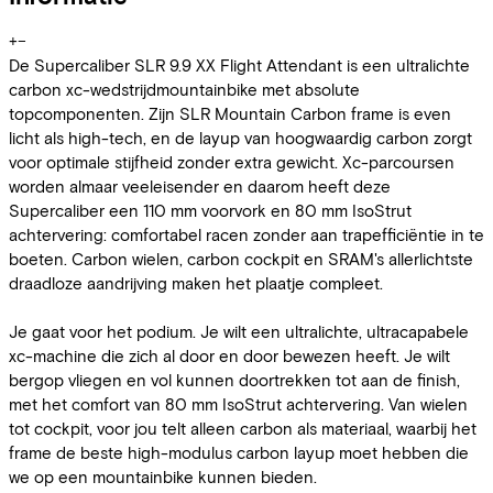
+
−
De Supercaliber SLR 9.9 XX Flight Attendant is een ultralichte
carbon xc-wedstrijdmountainbike met absolute
topcomponenten. Zijn SLR Mountain Carbon frame is even
licht als high-tech, en de layup van hoogwaardig carbon zorgt
voor optimale stijfheid zonder extra gewicht. Xc-parcoursen
worden almaar veeleisender en daarom heeft deze
Supercaliber een 110 mm voorvork en 80 mm IsoStrut
achtervering: comfortabel racen zonder aan trapefficiëntie in te
boeten. Carbon wielen, carbon cockpit en SRAM's allerlichtste
draadloze aandrijving maken het plaatje compleet.
Je gaat voor het podium. Je wilt een ultralichte, ultracapabele
xc-machine die zich al door en door bewezen heeft. Je wilt
bergop vliegen en vol kunnen doortrekken tot aan de finish,
met het comfort van 80 mm IsoStrut achtervering. Van wielen
tot cockpit, voor jou telt alleen carbon als materiaal, waarbij het
frame de beste high-modulus carbon layup moet hebben die
we op een mountainbike kunnen bieden.