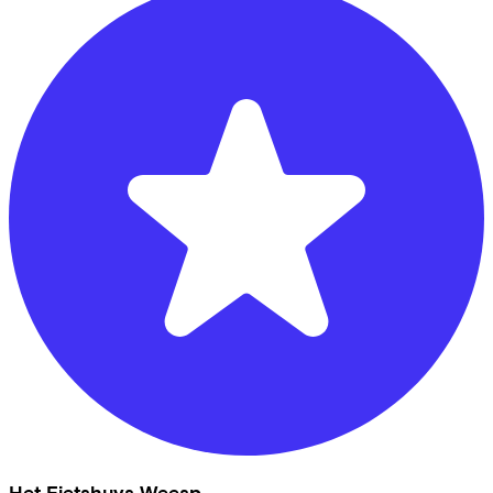
Het Fietshuys Weesp