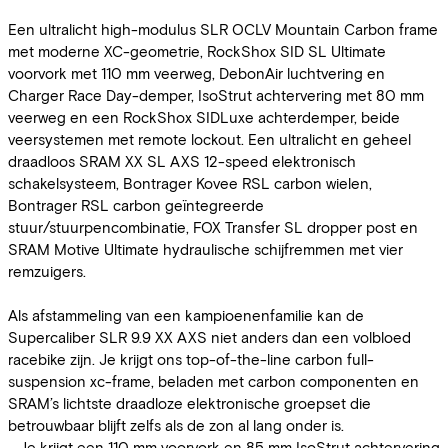
Een ultralicht high-modulus SLR OCLV Mountain Carbon frame
met moderne XC-geometrie, RockShox SID SL Ultimate
voorvork met 110 mm veerweg, DebonAir luchtvering en
Charger Race Day-demper, IsoStrut achtervering met 80 mm
veerweg en een RockShox SIDLuxe achterdemper, beide
veersystemen met remote lockout. Een ultralicht en geheel
draadloos SRAM XX SL AXS 12-speed elektronisch
schakelsysteem, Bontrager Kovee RSL carbon wielen,
Bontrager RSL carbon geïntegreerde
stuur/stuurpencombinatie, FOX Transfer SL dropper post en
SRAM Motive Ultimate hydraulische schijfremmen met vier
remzuigers.
Als afstammeling van een kampioenenfamilie kan de
Supercaliber SLR 9.9 XX AXS niet anders dan een volbloed
racebike zijn. Je krijgt ons top-of-the-line carbon full-
suspension xc-frame, beladen met carbon componenten en
SRAM’s lichtste draadloze elektronische groepset die
betrouwbaar blijft zelfs als de zon al lang onder is.
- Je krijgt een 110 mm voorvork en 85 mm IsoStrut achtervering