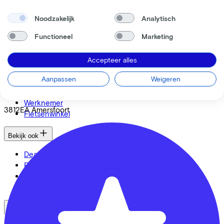
Noodzakelijk
Analytisch
Functioneel
Marketing
Accepteer alles
Ik ben een
Trek Bicycle Amersfoort
Aanpassen
Weigeren
Werkgever
Eemplein
100
Zelfstandige
Werknemer
3812EA
Amersfoort
Fietsenwinkel
Bekijk ook
Dealer locator
Fiets leasen? Bereken je kosten
Fietsplan 2026
Inloggen
Fietsmerken