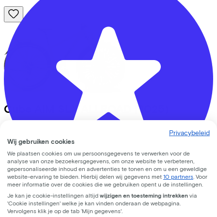
Cube
AIM SLX ALLROAD
(2025)
Leaseprijs p/m vanaf
Privacybeleid
€26,42
Wij gebruiken cookies
Prijs
€799,00
We plaatsen cookies om uw persoonsgegevens te verwerken voor de
Bespaar
€468,81
analyse van onze bezoekersgegevens, om onze website te verbeteren,
gepersonaliseerde inhoud en advertenties te tonen en om u een geweldige
Bekijk
website-ervaring te bieden. Hierbij delen wij gegevens met
10 partners
. Voor
meer informatie over de cookies die we gebruiken opent u de instellingen.
Je kan je cookie-instellingen altijd
wijzigen en toesteming intrekken
via
Trek Bicycle Amersfoort
'Cookie instellingen' welke je kan vinden onderaan de webpagina.
Vervolgens klik je op de tab ‘Mijn gegevens'.