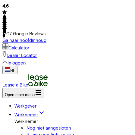
4.6
1207
Google Reviews
Ga naar hoofdinhoud
Calculator
Dealer Locator
Inloggen
NL
Lease a Bike
Open main menu
Werkgever
Werknemer
Werknemer
Nog niet aangesloten
Ik mag een fiets leasen