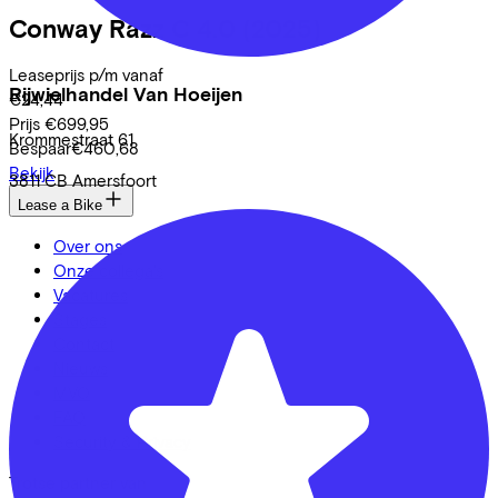
Conway
Razz C 4.0
(2025)
Leaseprijs p/m vanaf
Rijwielhandel Van Hoeijen
€24,44
Prijs
€699,95
Krommestraat
61
Bespaar
€460,68
Bekijk
3811 CB
Amersfoort
Lease a Bike
Over ons
Onze collega's
Vacatures
Stages
Contact
Nieuws
MVO
FAQ
Security & Privacy
Trotse partner van