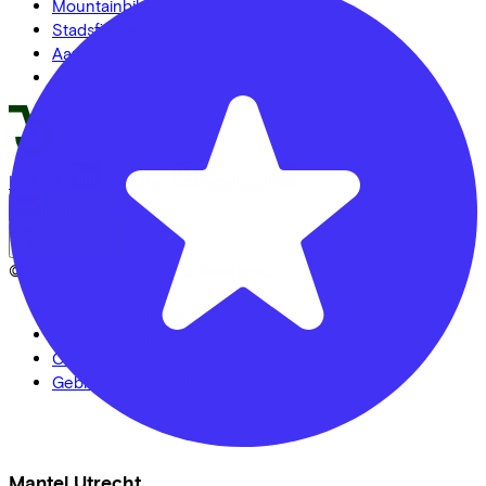
Mountainbikes
Stadsfietsen
Aangepaste fietsen
Alle fietsen
LinkedIn
Instagram
Facebook
Nederlands
Back to top
© Lease a Bike. All Rights Reserved.
Privacy statement
Cookie statement
Cookie instellingen
Gebruiksvoorwaarden
Mantel Utrecht