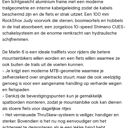
Een lichtgewicht aluminium frame met een moderne
trailgeometrie en interne kabelgeleiding zodat de kabels
beschermd zijn en de fiets er strak uitziet. Een 100 mm
RockShox Judy voorvork die stenen, boomwortels en hobbels
in de trail absorbeert, een zorgeloos 10-speed Shimano CUES-
schakelsysteem en de enorme remkracht van hydraulische
schijfremmen.
De Marlin 6 is een ideale trailfiets voor rijders die betere
mountainbikers willen worden en een fiets willen waarmee ze
ook buiten de trails uit de voeten kunnen.
- Je krijgt een moderne MTB-geometrie waarmee je
zelfverzekerd over singletracks stuurt, maar die ook veelzijdig
genoeg is voor een aangename handling op verharde wegen
en fietspaden
- Dankzij de bevestigingspunten kun je gemakkelijk
spatborden monteren, zodat je mountainbike ook kan dienen
als stoere fiets voor dagelijkse ritjes
- Het vernieuwde ThruSkew-systeem is veiliger, handiger en
sterker. Bovendien is het nu nog eenvoudiger om het
achterwiel te demonteren als je een lekke band hebt